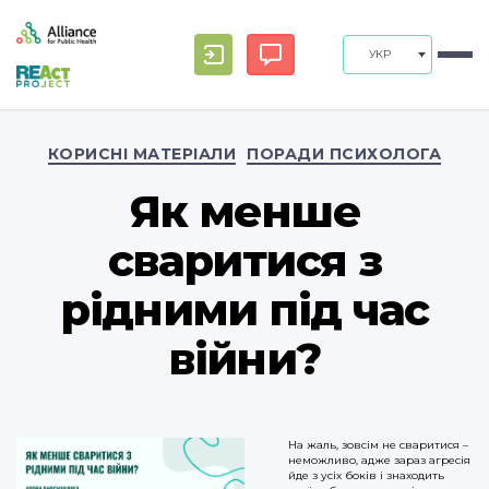
УКР
Categories
КОРИСНІ МАТЕРІАЛИ
ПОРАДИ ПСИХОЛОГА
Як менше
сваритися з
рідними під час
війни?
На жаль, зовсім не сваритися –
неможливо, адже зараз агресія
йде з усіх боків і знаходить