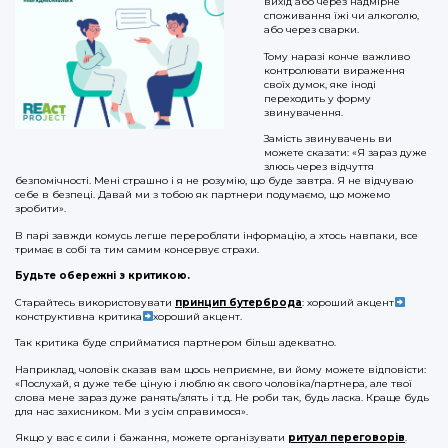
вихід або через надмірне
споживання їжі чи алкоголю,
або через сварки.
Тому наразі конче важливо
контролювати вираження
своїх думок, яке іноді
переходить у форму
звинувачення.
Замість звинувачень ви
можете сказати: «Я зараз дуже
злюсь через відчуття
безпомічності. Мені страшно і я не розумію, що буде завтра. Я не відчуваю
себе в безпеці. Давай ми з тобою як партнери подумаємо, що можемо
зробити».
В парі завжди комусь легше переробляти інформацію, а хтось навпаки, все
тримає в собі та тим самим консервує страхи.
Будьте обережні з критикою.
Старайтесь використовувати
принцип бутерброда
: хороший акцент
конструктивна критика
хороший акцент.
Так критика буде сприйматися партнером більш адекватно.
Наприклад, чоловік сказав вам щось неприємне, ви йому можете відповісти:
«Послухай, я дуже тебе ціную і люблю як свого чоловіка/партнера, але твої
слова мене зараз дуже ранять/злять і т.д. Не роби так, будь ласка. Краще будь
для нас захисником. Ми з усім справимося».
Якщо у вас є сили і бажання, можете організувати
ритуал переговорів
.