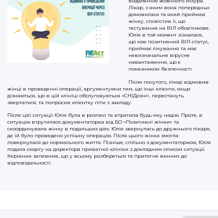
видаленню жовчного міхура.
Лікар, з яким вона попередньо
домовилася та який приймав
жінку, сповістив її, що
тестування на ВІЛ обов’язкове.
Юлія в той момент зізналася,
що має позитивний ВІЛ-статус,
приймає лікування та має
невизначальне вірусне
навантаження, що є
показником безпечності.
Після почутого, лікар відмовив
жінці в проведенні операції, аргументуючи тим, що інші клієнти, якщо
дізнаються, що в цій клініці обслуговуються «СНІДозні», перестануть
звертатися, та попросив клієнтку піти з закладу.
Після цієї ситуації Юлія була в розпачі та втратила будь-яку надію. Проте, в
ситуацію втрутилася документаторка від БО «Позитивні жінки» та
скоординувала жінку в подальших діях. Юлія звернулась до дружнього лікаря,
де їй було проведено успішну операцію. Після цього жінка змогла
повернулася до нормального життя. Пізніше, спільно з документаторкою, Юлія
подала скаргу на директора приватної клініки з докладним описом ситуації.
Керівник запевнив, що у всьому розбереться та притягне винних до
відповідальності.