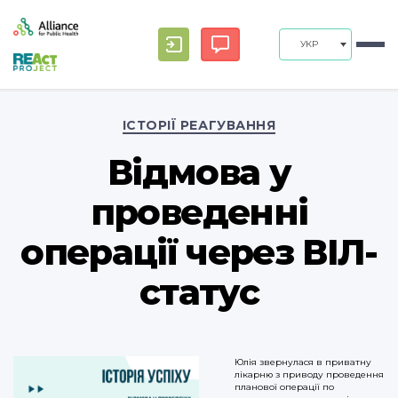
УКР
Categories
ІСТОРІЇ РЕАГУВАННЯ
Відмова у
проведенні
операції через ВІЛ-
статус
Юлія звернулася в приватну
лікарню з приводу проведення
планової операції по