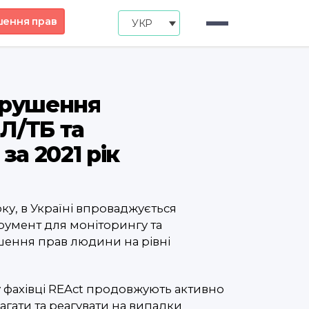
шення прав
УКР
порушення
ІЛ/ТБ та
за 2021 рік
ку, в Україні впроваджується
румент для моніторингу та
шення прав людини на рівні
 фахівці REAct продовжують активно
гати та реагувати на випадки