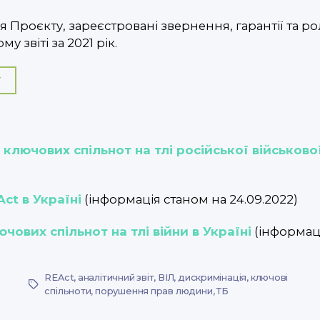
Проєкту, зареєстровані звернення, гарантії та ро
 звіті за 2021 рік.
T
ключових спільнот на тлі російської військової
ct в Україні
(інформація станом на 24.09.2022)
ових спільнот на тлі війни в Україні
(інформаці
REAct
,
аналітичний звіт
,
ВІЛ
,
дискримінація
,
ключові
Tags
спільноти
,
порушення прав людини
,
ТБ