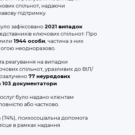
ових спільнот, надаючи
равову підтримку.
 було зафіксовано
2021 випадок
едставників ключових спільнот. Про
омили
1944 особи
, частина з них
могою неодноразово.
та реагування на випадки
ових спільнот, уразливих до ВІЛ/
о
залучено
77 неурядових
а
103 документатори
.
ослуг було надано клієнтам
овністю або частково.
(74%), психосоціальна допомога
місце в рамках надання