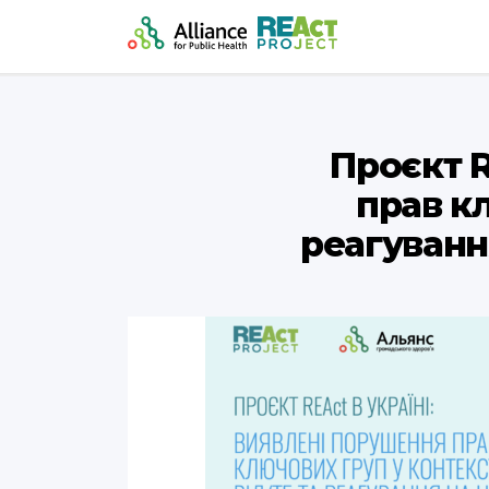
Проєкт R
прав кл
реагування