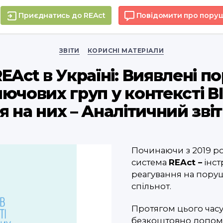
Приєднатись до REAct
Повідомити про пору
Categories
ЗВІТИ
КОРИСНІ МАТЕРІАЛИ
EAct в Україні: Виявлені 
ючових груп у контексті В
 на них – Аналітичний звіт 
Починаючи з 2019 ро
система
RE
Act
–
інст
реагування на пору
спільнот.
Протягом цього часу
безкоштовно допома