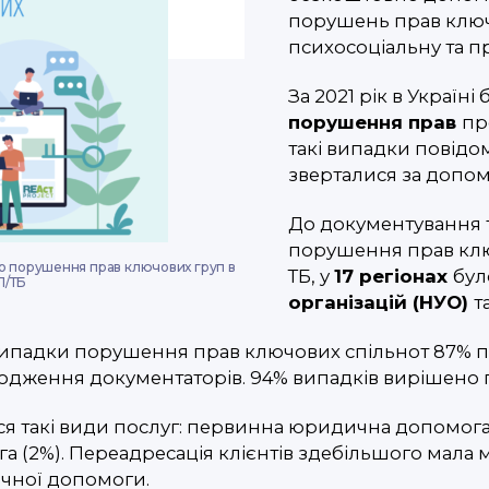
порушень прав ключ
психосоціальну та п
За 2021 рік в Україні
порушення прав
пр
такі випадки повід
зверталися за допо
До документування 
порушення прав ключ
до порушення прав ключових груп в
ТБ, у
17 регіонах
бул
ІЛ/ТБ
організацій (НУО)
т
випадки порушення прав ключових спільнот 87% п
одження документаторів. 94% випадків вирішено п
 такі види послуг: первинна юридична допомога 
 (2%). Переадресація клієнтів здебільшого мала 
ичної допомоги.