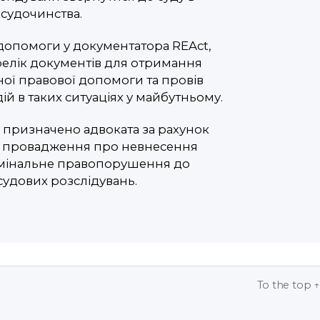
 судочинства.
допомоги у документатора REAct,
релік документів для отримання
ої правової допомоги та провів
й в таких ситуаціях у майбутньому.
о призначено адвоката за рахунок
о провадження про невнесення
имінальне правопорушення до
судових розслідувань.
To the top
↑