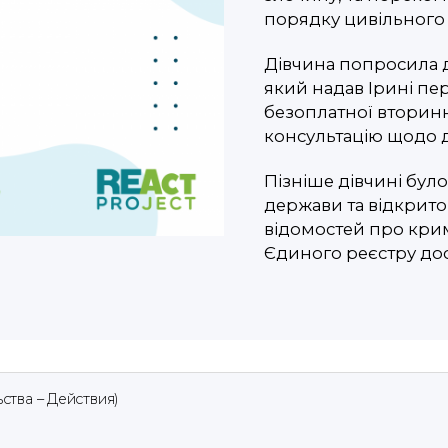
порядку цивільного
Дівчина попросила 
який надав Ірині пе
безоплатної вторинн
консультацію щодо ді
Пізніше дівчині бул
держави та відкрит
відомостей про кр
Єдиного реєстру до
ьства – Действия)