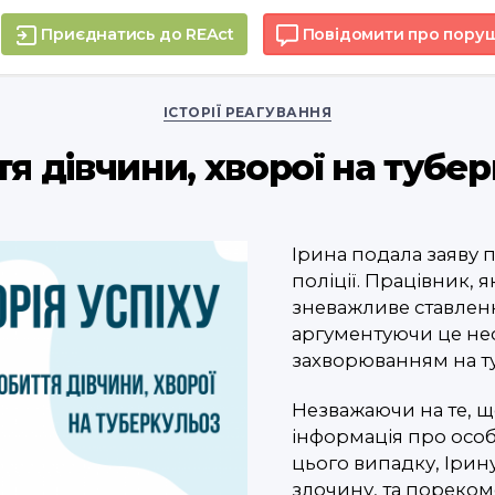
Приєднатись до REAct
Повідомити про пору
Categories
ІСТОРІЇ РЕАГУВАННЯ
я дівчини, хворої на тубе
Ірина подала заяву 
поліції. Працівник,
зневажливе ставлення
аргументуючи це нео
захворюванням на т
Незважаючи на те, що
інформація про особу
цього випадку, Ірину
злочину, та пореком