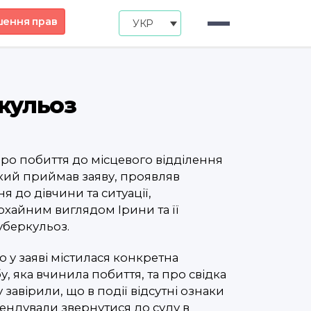
шення прав
УКР
ркульоз
про побиття до місцевого відділення
 який приймав заяву, проявляв
 до дівчини та ситуації,
хайним виглядом Ірини та її
уберкульоз.
 у заяві містилася конкретна
, яка вчинила побиття, та про свідка
 завірили, що в події відсутні ознаки
ендували звернутися до суду в