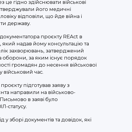
ез це гідно здійснювати військові
ідтверджували його медичні
овіку відповіли, що йде війна і
ти державу.
 документатора проєкту REAct в
і, який надав йому консультацію та
елік захворювань, затверджений
а оборони, за яким існує порядок
сті громадян до несення військової
 військовий час.
проєкту підготував заяву з
нта направили на військово-
 Письмово в заяві було
Л-статусу.
 у зборі документів та довідок, які