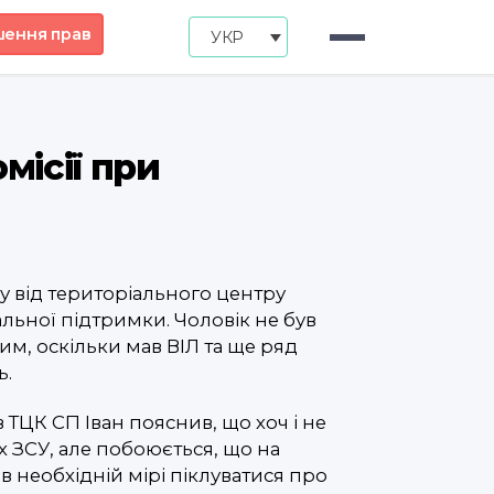
шення прав
УКР
місії при
ку від територіального центру
альної підтримки. Чоловік не був
им, оскільки мав ВІЛ та ще ряд
ь.
в ТЦК СП Іван пояснив, що хоч і не
х ЗСУ, але побоюється, що на
в необхідній мірі піклуватися про