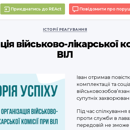
Приєднатись до REAct
Повідомити про пору
Categories
ІСТОРІЇ РЕАГУВАННЯ
ція військово-лікарської ко
ВІЛ
Іван отримав повіст
комплектації та соці
військовозобов’язан
супутніх захворюван
Під час спілкування 
проти служби в лава
передовій не зможе 