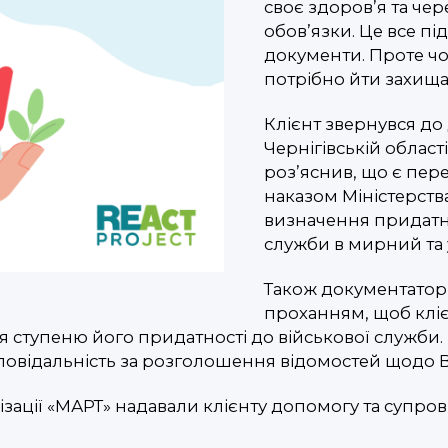
своє здоров’я та чер
обов’язки. Це все п
документи. Проте чол
потрібно йти захища
Клієнт звернувся до
Чернігівській област
роз’яснив, що є пер
наказом Міністерств
визначення придатно
служби в мирний та у
Також документатор 
проханням, щоб кліє
я ступеню його придатності до військової служби.
відальність за розголошення відомостей щодо ВІ
зації «МАРТ» надавали клієнту допомогу та супровід