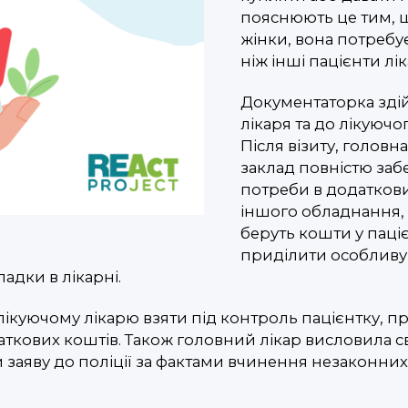
пояснюють це тим, щ
жінки, вона потребу
ніж інші пацієнти лік
Документаторка здій
лікаря та до лікуючо
Після візиту, голов
заклад повністю заб
потреби в додаткови
іншого обладнання, т
беруть кошти у паці
приділити особливу
адки в лікарні.
лікуючому лікарю взяти під контроль пацієнтку, про
аткових коштів. Також головний лікар висловила св
аяву до поліції за фактами вчинення незаконних ді