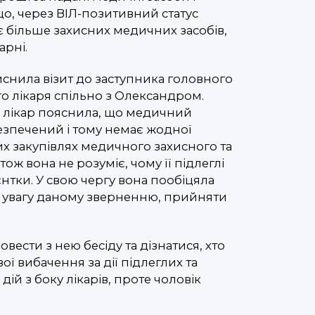
о, через ВІЛ-позитивний статус
є більше захисних медичних засобів,
арні.
снила візит до заступника головного
го лікаря спільно з Олександром.
на лікар пояснила, що медичний
езпечений і тому немає жодної
х закупівлях медичного захисного та
ож вона не розуміє, чому її підлеглі
єнтки. У свою чергу вона пообіцяла
 увагу даному зверненню, прийняти
вести з нею бесіду та дізнатися, хто
ої вибачення за дії підлеглих та
й з боку лікарів, проте чоловік