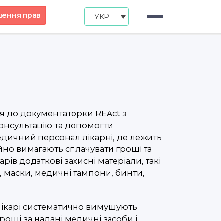
шення прав
УКР
я до документаторки REAct з
онсультацію та допомогти
едичний персонал лікарні, де лежить
йно вимагають сплачувати гроші та
арів додаткові захисні матеріали, такі
, маски, медичні тампони, бинти,
лікарі систематично вимушують
роші за надані медичні засоби і