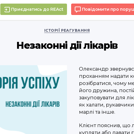
Приєднатись до REAct
Повідомити про пору
Categories
ІСТОРІЇ РЕАГУВАННЯ
Незаконні дії лікарів
Олександр звернувс
проханням надати к
розібратися, чому м
його дружина, пості
закуповувати для лік
як халати, рукавчики
марлі та інше.
Клієнт пояснив, що 
купляти або давати г