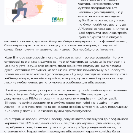
частині, його самопочуття
суттєво погіршилося. Стан
настільки ускладнився, що у
чоловіка почали випадати
зуби. Все через те, що у нього
не було постійного доступу до
АРТ, старі запаси закінчилися, а
щоб отримати нові ліки, треба
було відкрити свій статус в
частині і пояснити, для чого йому необхідно звернутися в профільний заклад.
Саме через страх розкриття статусу він нічого не говорив, а тому не міг
самостійно покинути частину, і залишився без необхідного лікування.
Коли Віктору стало зовсім погано, він все ж таки про все розповів і його, у
супроводі керівника медично-санітарної частини, за кілька днів привезли в
медичну установу. Зі слів клієнта, після відкриття статусу до нього почали
дуже негативно ставитися, через що він втратив психологічну рівновагу та
почав вживати алкоголь. Супроводжуючий у мед. закладі не хотів виходити з
кабінету лікаря, коли вівся прийом, говорив, що все знає і що вважає таку
людину небезпечною для оточуючих, а особливо для військових.
В той же день, клієнту оформили запис на наступний прийом для отримання
ліків, втім у необхідний день його не привезли. Він звернувся до
документатора REAct з проханням допомогти у вирішенні цієї ситуації.
Віктора не хотіли доставляти в амбулаторно-поліклінічне відділення для
лікування ВІЛ-позитивних та не надали необхідну терапію, що, у подальшому
вилилося у постійні нав’язливі думки про самогубство.
За підтримки координатора Проєкту, документатор звернувся до профільного
керівництва ЗСУ з медичної частини, звідти – до керівництва частини, де
перебував клієнт, і вже наступного дня він прибув у медичний заклад та
отримав ліки. Наразі клієнт проходить військово-лікарську комісію, бо за