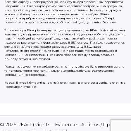
Клієнтка одразу ж повернулася до кабінету лікаря з проханням переписати
направлення. Лікар якраз розмовляв з медичною сестрою, жінка зрозуміла,
що вони обговорюють її діагноз. Коли вони побачили Вікторію, то одразу ж
замовкли й лікар зневажливо запитав, чи вона щось забула. Жінка
попросила прибрати кодування з направлення, на що почула: «Лікарі
повинні знати про пацієнта все, особливо такі дані, це техніка безпеки».
Того ж вечора Вікторія звернулася до документаторки REAct. Клієнтці надали
консультацію з правових питань та психологічну допомогу. Окрім цього, жінці
надали необхідні рекомендації щодо подальших дій, у разі якщо лікар та
медсестра розголосять інформацію щодо її ВІЛ-статусу. Пізніше, параюристка,
спільно з РЕАкторкою, подали заяву завідувачці ЦПМСД щодо
нетолерантного ставлення, порушення прав пацієнтів та розголошення
конфіденційної інформації. Після чого провели бесіду з завідувачкою з
приводу ситуації, яка сталася.
Реакція завідувачки не забарилася, сімейному лікарю було винесено догану
та попередження про кримінальну відповідальність за розголошення
конфіденційної інформації.
Наразі, Вікторії було змінено сімейного лікаря, в якого вона успішно отримує
необхідне лікування.
© 2026
REAct (Rights – Evidence – Actions / Права –
Up