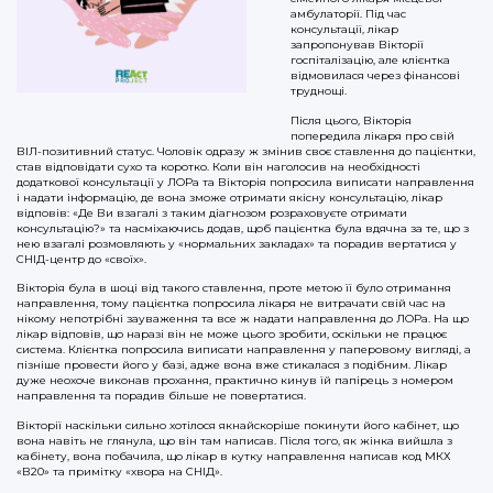
амбулаторії. Під час
консультації, лікар
запропонував Вікторії
госпіталізацію, але клієнтка
відмовилася через фінансові
труднощі.
Після цього, Вікторія
попередила лікаря про свій
ВІЛ-позитивний статус. Чоловік одразу ж змінив своє ставлення до пацієнтки,
став відповідати сухо та коротко. Коли він наголосив на необхідності
додаткової консультації у ЛОРа та Вікторія попросила виписати направлення
і надати інформацію, де вона зможе отримати якісну консультацію, лікар
відповів: «Де Ви взагалі з таким діагнозом розраховуєте отримати
консультацію?» та насміхаючись додав, щоб пацієнтка була вдячна за те, що з
нею взагалі розмовляють у «нормальних закладах» та порадив вертатися у
СНІД-центр до «своїх».
Вікторія була в шоці від такого ставлення, проте метою її було отримання
направлення, тому пацієнтка попросила лікаря не витрачати свій час на
нікому непотрібні зауваження та все ж надати направлення до ЛОРа. На що
лікар відповів, що наразі він не може цього зробити, оскільки не працює
система. Клієнтка попросила виписати направлення у паперовому вигляді, а
пізніше провести його у базі, адже вона вже стикалася з подібним. Лікар
дуже неохоче виконав прохання, практично кинув їй папірець з номером
направлення та порадив більше не повертатися.
Вікторії наскільки сильно хотілося якнайскоріше покинути його кабінет, що
вона навіть не глянула, що він там написав. Після того, як жінка вийшла з
кабінету, вона побачила, що лікар в кутку направлення написав код МКХ
«В20» та примітку «хвора на СНІД».