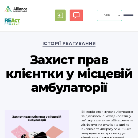
УКР
Categories
ІСТОРІЇ РЕАГУВАННЯ
Захист прав
клієнтки у місцевій
амбулаторії
Вікторія отримувала лікування
за діагнозом лімфоденопатія, у
зв’язку з сильним збільшенням
лімфатичних вузлів на шиї та
високою температурою. Жінка
звернулася по допомогу до
сімейного лікаря місцевої