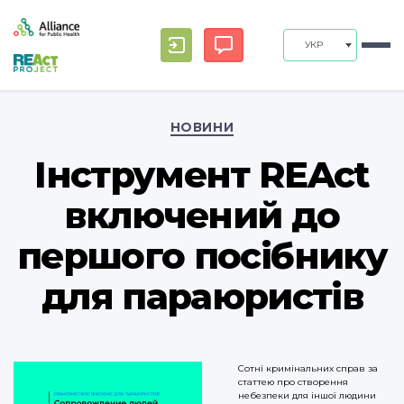
УКР
Categories
НОВИНИ
Інструмент REAct
включений до
першого посібнику
для параюристів
Сотні кримінальних справ за
статтею про створення
небезпеки для іншої людини