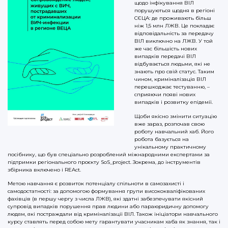
щодо інфікування ВІЛ
порушуються щодня в регіоні
СЄЦА: де проживають більш
ніж 1,5 млн ЛЖВ. Це покладає
відповідальність за передачу
ВІЛ виключно на ЛЖВ. У той
же час більшість нових
випадків передачі ВІЛ
відбувається людьми, які не
знають про свій статус. Таким
чином, криміналізація ВІЛ
перешкоджає тестуванню, –
сприяючи появі нових
випадків і розвитку епідемії.
Щоби якісно змінити ситуацію
вже зараз, розпочав свою
роботу навчальний хаб. Його
робота базується на
унікальному практичному
посібнику, що був спеціально розроблений міжнародними експертами за
підтримки регіонального проєкту SoS_project. Зокрема, до інструментів
збірника включено і REAct.
Метою навчання є розвиток потенціалу спільноти в самозахисті і
самодостатності: за допомогою формування групи висококваліфікованих
фахівців (в першу чергу з числа ЛЖВ), які здатні забезпечувати якісний
супровід випадків порушення прав людини або параюридичну допомогу
людям, які постраждали від криміналізації ВІЛ. Також ініціатори навчального
курсу ставлять перед собою мету гарантувати учасникам хаба як знання, так і