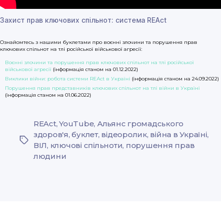
Захист прав ключових спільнот: система REAct
Ознайомтесь з нашими буклетами про воєнні злочини та порушення прав
ключових спільнот на тлі російської військової агресії:
Воєнні злочини та порушення прав ключових спільнот на тлі російської
військової агресії
(інформація станом на 01.12.2022)
Виклики війни: робота системи REAct в Україні
(інформація станом на 24.09.2022)
Порушення прав представників ключових спільнот на тлі війни в Україні
(інформація станом на 01.06.2022)
REAct
,
YouTube
,
Альянс громадського
здоров'я
,
буклет
,
відеоролик
,
війна в Україні
,
Tags
ВІЛ
,
ключові спільноти
,
порушення прав
людини