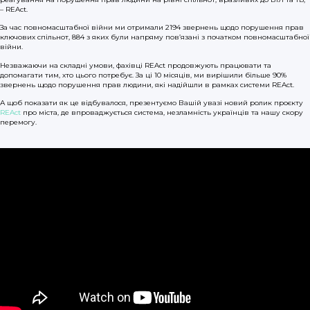
– REAct.
За час повномасштабної війни ми отримали 2194 звернень щодо порушення прав
ключових спільнот, 884 з яких були напряму пов’язані з початком повномасштабної
війни.
Незважаючи на складні умови, фахівці REAct продовжують працювати та
допомагати тим, хто цього потребує. За ці 10 місяців, ми вирішили більше 90%
звернень щодо порушення прав людини, які надійшли в рамках системи REAct.
А щоб показати як це відбувалося, презентуємо Вашій увазі новий ролик проєкту
REAct
про міста, де впроваджується система, незламність українців та нашу скору
перемогу.