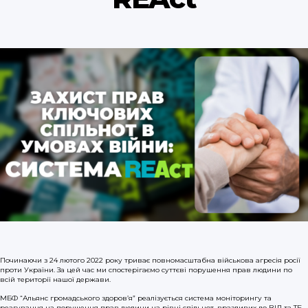
Починаючи з 24 лютого 2022 року триває повномасштабна військова агресія росії
проти України. За цей час ми спостерігаємо суттєві порушення прав людини по
всій території нашої держави.
МБФ “Альянс громадського здоров’я” реалізується система моніторингу та
реагування на порушення прав людини на рівні спільнот, вразливих до ВІЛ та ТБ,