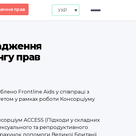
шення прав
УКР
вадження
нгу прав
лено Frontline Aids у співпраці з
тетом у рамках роботи Консорціуму
сорціум ACCESS (Підходи у складних
сексуального та репродуктивного
а рахунок допомоги Великої Британії