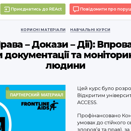
Приєднатись до REAct
Повідомити про пору
Categories
КОРИСНІ МАТЕРІАЛИ
НАВЧАЛЬНІ КУРСИ
Права – Докази – Дії): Впро
 документації та монітори
людини
Цей курс було розроб
Відкритим універси
ACCESS.
Профінансовано Кон
умовах до стійкого 
здоров’я та прав), з