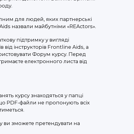
роду.
пним для людей, яких партнерські
e Aids назвали майбутніми «REActors».
ткову підтримку у вигляді
від інструкторів Frontline Aids, а
ристовувати Форум курсу. Перед
тримаєте електронного листа від
нять курсу знаходяться у папці
, що PDF-файли не пропонують всіх
тиметься.
су ви зможете претендувати на