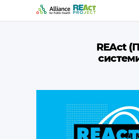
REAct (
системи