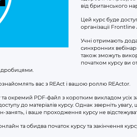
від британського на
Цей курс буде досту
організації Frontlin
Учні отримають дода
синхронних вебінарів 
також зможуть вико
початком курсу ви о
подробицями.
познайомлять вас з REAct і вашою роллю REActor.
та окремий PDF-файл з коротким викладом усіх за
доступу до матеріалів курсу. Однак зверніть увагу
занять, і ваше проходження курсу не відстежува
 онлайн та обидва початок курсу та закінчення кур