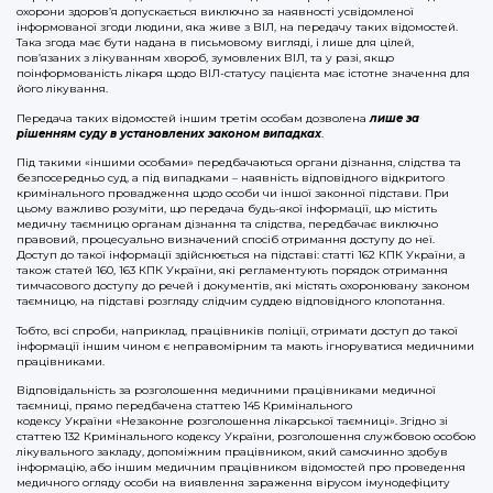
охорони здоров’я допускається виключно за наявності усвідомленої
інформованої згоди людини, яка живе з ВІЛ, на передачу таких відомостей.
Така згода має бути надана в письмовому вигляді, і лише для цілей,
пов’язаних з лікуванням хвороб, зумовлених ВІЛ, та у разі, якщо
поінформованість лікаря щодо ВІЛ-статусу пацієнта має істотне значення для
його лікування.
Передача таких відомостей іншим третім особам дозволена
лише за
рішенням суду в установлених законом випадках
.
Під такими «іншими особами» передбачаються органи дізнання, слідства та
безпосередньо суд, а під випадками – наявність відповідного відкритого
кримінального провадження щодо особи чи іншої законної підстави. При
цьому важливо розуміти, що передача будь-якої інформації, що містить
медичну таємницю органам дізнання та слідства, передбачає виключно
правовий, процесуально визначений спосіб отримання доступу до неї.
Доступ до такої інформації здійснюється на підставі: статті 162 КПК України, а
також статей 160, 163 КПК України, які регламентують порядок отримання
тимчасового доступу до речей і документів, які містять охоронювану законом
таємницю, на підставі розгляду слідчим суддею відповідного клопотання.
Тобто, всі спроби, наприклад, працівників поліції, отримати доступ до такої
інформації іншим чином є неправомірним та мають ігноруватися медичними
працівниками.
Відповідальність за розголошення медичними працівниками медичної
таємниці, прямо передбачена статтею 145 Кримінального
кодексу України «Незаконне розголошення лікарської таємниці». Згідно зі
статтею 132 Кримінального кодексу України, розголошення службовою особою
лікувального закладу, допоміжним працівником, який самочинно здобув
інформацію, або іншим медичним працівником відомостей про проведення
медичного огляду особи на виявлення зараження вірусом імунодефіциту