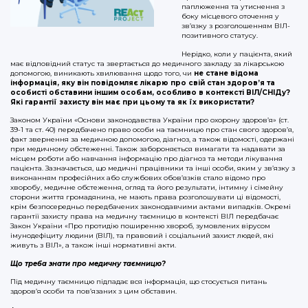
паплюження та утиснення з
боку місцевого оточення у
зв’язку з розголошенням ВІЛ-
позитивного статусу.
Нерідко, коли у пацієнта, який
має відповідний статус та звертається до медичного закладу за лікарською
допомогою, виникають хвилювання щодо того, чи
не стане відома
інформація, яку він повідомляє лікарю про свій стан здоров’я та
особисті обставини іншим особам, особливо в контексті ВІЛ/СНІДу?
Які гарантії захисту він має при цьому та як їх використати?
Законом України «Основи законодавства України про охорону здоров’я» (ст.
39-1 та ст. 40) передбачено право особи на таємницю про стан свого здоров’я,
факт звернення за медичною допомогою, діагноз, а також відомості, одержані
при медичному обстеженні. Також
забороняється вимагати та надавати за
місцем роботи або навчання інформацію про діагноз та методи лікування
пацієнта. Зазначається, що
медичні працівники та інші особи, яким у зв’язку з
виконанням професійних або службових обов’язків стало відомо про
хворобу, медичне обстеження, огляд та його результати, інтимну і сімейну
сторони життя громадянина, не мають права розголошувати ці відомості,
крім безпосередньо передбачених законодавчими актами випадків. Окремі
гарантії захисту права на медичну таємницю в контексті ВІЛ передбачає
Закон України «Про протидію поширенню хвороб, зумовлених вірусом
імунодефіциту людини (ВІЛ), та правовий і соціальний захист людей, які
живуть з ВІЛ», а також інші нормативні акти.
Що треба знати про медичну таємницю?
Під медичну таємницю підпадає вся інформація, що стосується питань
здоров’я особи та пов’язаних з цим обставин.