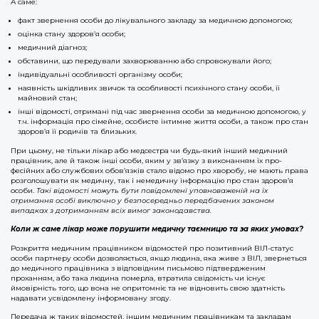
А саме:
факт звернення особи до лікувального закладу за медичною допомогою;
оцінка стану здоров’я особи;
медичний діагноз;
обставини, що передували захворюванню або спровокували його;
індивідуальні особливості організму особи;
наявність шкідливих звичок та особливості психічного стану особи, її
майновий стан;
інші відомості, отримані під час звернення особи за медичною допомогою, у
т.ч. інформація про сімейне, особисте інтимне життя особи, а також про стан
здоров’я її родичів та близьких.
При цьому, не тільки лікар або медсестра чи будь-який інший медичний
працівник, але й також інші особи, яким у зв’язку з виконанням їх про­
фесійних або службових обов’язків стало відомо про хворобу, не мають права
розголошувати як медичну, так і немедичну інформацію про стан здоров’я
особи.
Такі відомості можуть бути повідомлені уповноваженій на їх
отримання особі виключно у безпосередньо перед­бачених законом
випадках з дотриманням всіх вимог законодавства.
Коли ж саме лікар може порушити медичну таємницю та за яких умовах?
Розкриття медичним працівником відомостей про позитивний ВІЛ-статус
особи партнеру особи дозволяється, якщо людина, яка живе з ВІЛ, звернеться
до медичного працівника з відповідним письмово підтвердженим
проханням, або така людина померла, втратила свідомість чи існує
ймовірність того, що вона не опритомніє та не відновить свою здатність
надавати усвідомлену інформовану згоду.
Передача ж таких відомостей, іншим медичним працівникам та закладам