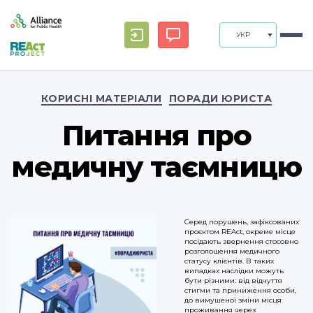
УКР
Categories
КОРИСНІ МАТЕРІАЛИ
ПОРАДИ ЮРИСТА
Питання про
медичну таємницю
Серед порушень, зафіксованих
проєктом REAct, окреме місце
посідають звернення стосовно
розголошення медичного
статусу клієнтів. В таких
випадках наслідки можуть
бути різними: від відчуття
стигми та приниження особи,
до вимушеної зміни місця
проживання через