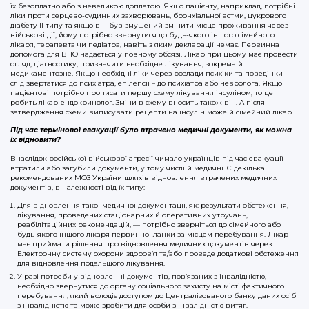
їх безоплатно або з невеликою доплатою. Якщо пацієнту, наприклад, потрібні
ліки проти серцево-судинних захворювань, бронхіальної астми, цукрового
діабету ІІ типу та якщо він був змушений змінити місце проживання через
військові дії, йому потрібно звернутися до будь-якого іншого сімейного
лікаря, терапевта чи педіатра, навіть з яким декларації немає. Первинна
допомога для ВПО надається у повному обсязі. Лікар при цьому має провести
огляд, діагностику, призначити необхідне лікування, зокрема й
медикаментозне. Якщо необхідні ліки через розлади психіки та поведінки –
слід звертатися до психіатра, епілепсії – до психіатра або невролога. Якщо
пацієнтові потрібно прописати першу схему лікування інсуліном, то це
робить лікар-ендокринолог. Зміни в схему вносить також він. А після
затвердження схеми виписувати рецепти на інсулін може й сімейний лікар.
Під час термінової евакуації було втрачено медичні документи, як можна
їх відновити?
Внаслідок російської військової агресії чимало українців під час евакуації
втратили або загубили документи, у тому числі й медичні. Є декілька
рекомендованих МОЗ України шляхів відновлення втрачених медичних
документів, в належності від їх типу:
Для відновлення такої медичної документації, як: результати обстеження,
лікування, проведених стаціонарних й оперативних утручань,
реабілітаційних рекомендацій, — потрібно зверніться до сімейного або
будь-якого іншого лікаря первинної ланки за місцем перебування. Лікар
має приймати рішення про відновлення медичних документів через
Електронну систему охорони здоров’я та/або проведе додаткові обстеження
для відновлення подальшого лікування.
У разі потреби у відновленні документів, пов’язаних з інвалідністю,
необхідно звернутися до органу соціального захисту на місті фактичного
перебування, який володіє доступом до Централізованого банку даних осіб
з інвалідністю та може зробити для особи з інвалідністю витяг.