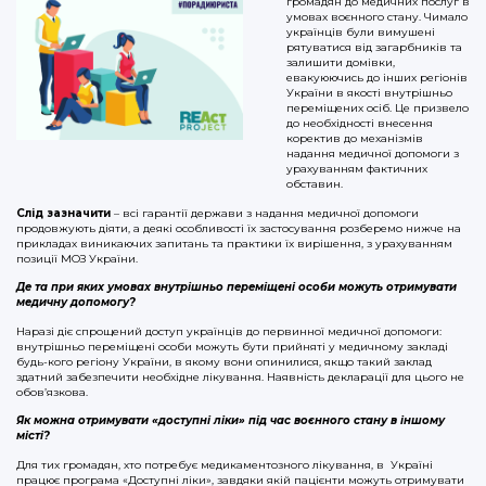
громадян до медичних послуг в
умовах воєнного стану. Чимало
українців були вимушені
рятуватися від загарбників та
залишити домівки,
евакуюючись до інших регіонів
України в якості внутрішньо
переміщених осіб. Це призвело
до необхідності внесення
коректив до механізмів
надання медичної допомоги з
урахуванням фактичних
обставин.
Слід зазначити
– всі гарантії держави з надання медичної допомоги
продовжують діяти, а деякі особливості їх застосування розберемо нижче на
прикладах виникаючих запитань та практики їх вирішення, з урахуванням
позиції МОЗ України.
Де та при яких умовах внутрішньо переміщені особи можуть отримувати
медичну допомогу?
Наразі діє спрощений доступ українців до первинної медичної допомоги:
внутрішньо переміщені особи можуть бути прийняті у медичному закладі
будь-кого регіону України, в якому вони опинилися, якщо такий заклад
здатний забезпечити необхідне лікування. Наявність декларації для цього не
обов’язкова.
Як можна отримувати «доступні ліки» під час воєнного стану в іншому
місті?
Для тих громадян, хто потребує медикаментозного лікування, в Україні
працює програма «Доступні ліки», завдяки якій пацієнти можуть отримувати