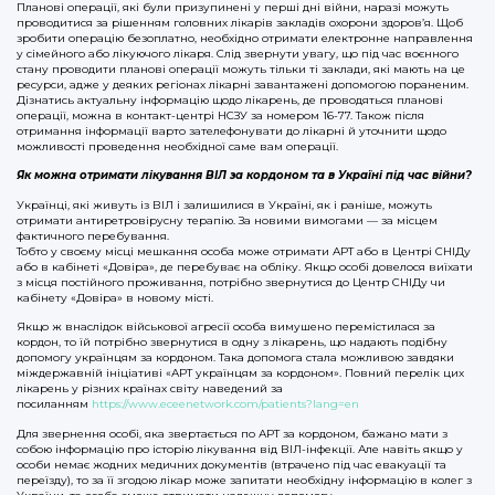
Планові операції, які були призупинені у перші дні війни, наразі можуть
проводитися за рішенням головних лікарів закладів охорони здоров’я. Щоб
зробити операцію безоплатно, необхідно отримати електронне направлення
у сімейного або лікуючого лікаря. Слід звернути увагу, що під час воєнного
стану проводити планові операції можуть тільки ті заклади, які мають на це
ресурси, адже у деяких регіонах лікарні завантажені допомогою пораненим.
Дізнатись актуальну інформацію щодо лікарень, де проводяться планові
операції, можна в контакт-центрі НСЗУ за номером 16-77. Також після
отримання інформації варто зателефонувати до лікарні й уточнити щодо
можливості проведення необхідної саме вам операції.
Як можна отримати лікування ВІЛ за кордоном та в Україні під час війни?
Українці, які живуть із ВІЛ і залишилися в Україні, як і раніше, можуть
отримати антиретровірусну терапію. За новими вимогами — за місцем
фактичного перебування.
Тобто у своєму місці мешкання особа може отримати АРТ або в Центрі СНІДу
або в кабінеті «Довіра», де перебуває на обліку. Якщо особі довелося виїхати
з місця постійного проживання, потрібно звернутися до Центр СНІДу чи
кабінету «Довіра» в новому місті.
Якщо ж внаслідок військової агресії особа вимушено перемістилася за
кордон, то їй потрібно звернутися в одну з лікарень, що надають подібну
допомогу українцям за кордоном. Така допомога стала можливою завдяки
міждержавній ініціативі «АРТ українцям за кордоном». Повний перелік цих
лікарень у різних країнах світу наведений за
посиланням
https://www.eceenetwork.com/patients?lang=en
Для звернення особі, яка звертається по АРТ за кордоном, бажано мати з
собою інформацію про історію лікування від ВІЛ-інфекції. Але навіть якщо у
особи немає жодних медичних документів (втрачено під час евакуації та
переїзду), то за її згодою лікар може запитати необхідну інформацію в колег з