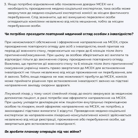
Якщо потрібно відновлення або поновлення довідки МСЕК чи є
необхідність проходження медико-соціальної експертизи, така особа може
звернутися до медико-соціальної експертної комісії за місцем фактичного
перебування. Слід зазначити, що всі вимушено переселені особи
оглядаються комісіями незалежно від міста мешкання, тобто за місцем
перебування особи.
Чи потрібно проходити повторний медичний огляд особам з інвалідністю?
При неможливості обстеження і оформлення направлення на МСЕК, строк
проходження повторного огляду для осіб з інвалідністю, який припав на
період дії воєнного стану, переноситься на строк до 6 місяців після його
припинення/скасування. При цьому за особою зберігаються всі виплати та
відповідні пільги до закінчення строку проходження повторного огляду.
Важливо, що протягом дії воєнного стану та 6 місяців після його припинення/
скасування українці мають право звертатися до МСЕК для встановлення
інвалідності не тільки незалежно від місця проживання чи перебування, але
й заочно. Тобто, якщо людина не має можливості прибути до МСЕК, комісія
може приймати рішення про встановлення інвалідності заочно на підставі
направлення закладу охорони здоров’я.
Лікуючий лікар, у тому числі сімейний лікар, до якого звернувся за медичною
допомогою пацієнт, в разі потреби має оформляти направлення на МСЕК.
При цьому укладати декларацію між пацієнтом-внутрішньо переміщеною
особою та лікарем, який оформляє направлення на МСЕК, не потрібно, а
законодавчі підстави вимагати її відсутні. Проведення медико-соціальної
експертизи за направленням лікарсько-консультативної комісії здійснюється
незалежно від місця реєстрації, проживання або перебування особи, що
звертається для встановлення інвалідності.
Як зробити планову операцію під час війни?