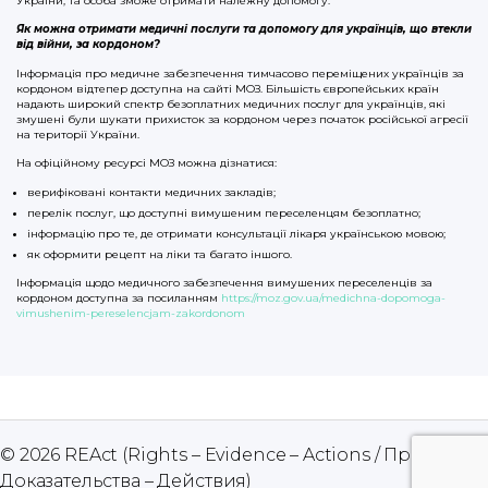
України, та особа зможе отримати належну допомогу.
Як можна отримати медичні послуги та допомогу для українців, що втекли
від війни, за кордоном?
Інформація про медичне забезпечення тимчасово переміщених українців за
кордоном відтепер доступна на сайті МОЗ. Більшість європейських країн
надають широкий спектр безоплатних медичних послуг для українців, які
змушені були шукати прихисток за кордоном через початок російської агресії
на території України.
На офіційному ресурсі МОЗ можна дізнатися:
верифіковані контакти медичних закладів;
перелік послуг, що доступні вимушеним переселенцям безоплатно;
інформацію про те, де отримати консультації лікаря українською мовою;
як оформити рецепт на ліки та багато іншого.
Інформація щодо медичного забезпечення вимушених переселенців за
кордоном доступна за посиланням
https://moz.gov.ua/medichna-dopomoga-
vimushenim-pereselencjam-zakordonom
© 2026
REAct (Rights – Evidence – Actions / Права –
Up
Доказательства – Действия)
↑