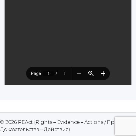
© 2026
REAct (Rights – Evidence – Actions / Права –
Up
Доказательства – Действия)
↑