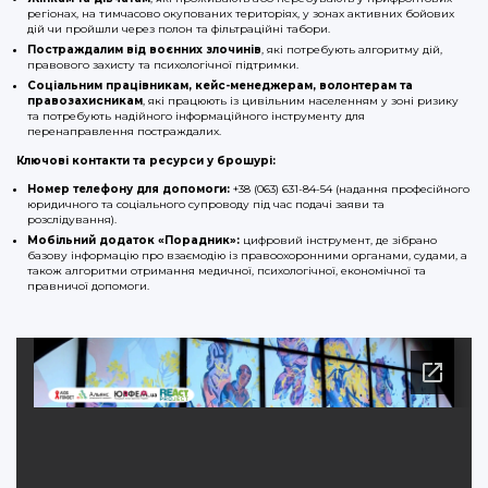
регіонах, на тимчасово окупованих територіях, у зонах активних бойових
дій чи пройшли через полон та фільтраційні табори.
Постраждалим від воєнних злочинів
, які потребують алгоритму дій,
правового захисту та психологічної підтримки.
Соціальним працівникам, кейс-менеджерам, волонтерам та
правозахисникам
, які працюють із цивільним населенням у зоні ризику
та потребують надійного інформаційного інструменту для
перенаправлення постраждалих.
Ключові контакти та ресурси у брошурі:
Номер телефону для допомоги:
+38 (063) 631-84-54 (надання професійного
юридичного та соціального супроводу під час подачі заяви та
розслідування).
Мобільний додаток «Порадник»:
цифровий інструмент, де зібрано
базову інформацію про взаємодію із правоохоронними органами, судами, а
також алгоритми отримання медичної, психологічної, економічної та
правничої допомоги.