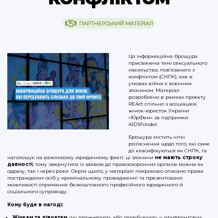
ПАРТНЕРСЬКИЙ МАТЕРІАЛ
Ця інформаційна брошура
присвячена темі сексуального
насильства, пов’язаного з
конфліктом (СНПК), яке в
умовах війни є воєнним
злочином. Матеріал
розроблено в рамках проєкту
REAct спільно з асоціацією
жінок-юристок України
«ЮрФем» за підтримки
AIDSFondet
Брошура містить чіткі
роз’яснення щодо того, які саме
дії класифікуються як СНПК, та
наголошує на важливому юридичному факті: ці злочини
не мають строку
давності
, тому звернутися із заявою до правоохоронних органів можна як
одразу, так і через роки. Окрім цього, у матеріалі покроково описано права
постраждалих осіб у кримінальному провадженні та презентовано
можливості отримання безкоштовного професійного юридичного й
соціального супроводу.
Кому буде в нагоді:
Жінкам та дівчатам
, які проживають або перебувають у прифронтових