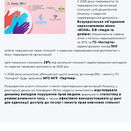
У 2025 році параюристи та
параюристки організацій
спільнот, суб-реципієнтів
Альянсу з надання
параюридичної допомоги –
Всеукраїнське об’єднання
наркозалежних жінок
«ВОНА»
,
БФ «Надія та
довіра»
(Національна гаряча
лінія з питань наркозалежності
та ЗПТ) та
ГО «Когорта»
зареєстрували понад
1100
кейсів порушення прав спільнот з наданою параюридичною допомогою з
боку параюристів організацій.
Цей показник становить
28%
від загальної кількості зареєстрованих випадків
та наданої правової допомоги за 2025 рік.
У 2026 році очікується збільшення цього внеску до понад 55% – замість ГО
“Когорта” буде залучена
МГО МГР
«
Партнер
».
Розширення участі спільнот з числа партнерських організацій Альянсу у
реєстрації даних на платформі REAct надасть можливість
відстежувати
динаміку випадків порушення прав людини
, формувати
статистику в
режимі реального часу
, а також
ефективно використовувати ці дані
для адвокації доступу до послуг і захисту прав ключових спільнот
.