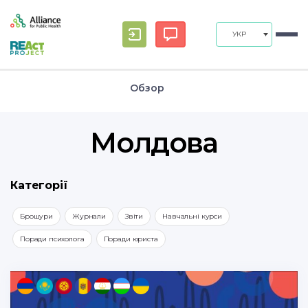
УКР
Обзор
Молдова
Категорії
Брошури
Журнали
Звіти
Навчальні курси
Поради психолога
Поради юриста