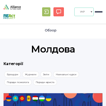
УКР
Обзор
Молдова
Категорії
Брошури
Журнали
Звіти
Навчальні курси
Поради психолога
Поради юриста