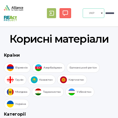
УКР
Корисні матеріали
Країни
Вірменія
Азербайджан
Балканський регіон
Грузія
Казахстан
Киргизстан
Молдова
Таджикистан
Узбекістан
Україна
Категорії