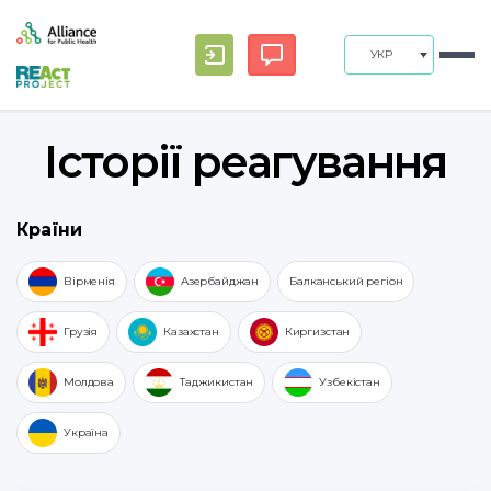
УКР
Історії реагування
Країни
Вірменія
Азербайджан
Балканський регіон
Грузія
Казахстан
Киргизстан
Молдова
Таджикистан
Узбекістан
Україна