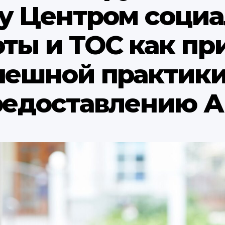
у Центром социа
оты и ТОС как пр
пешной практики
редоставлению А