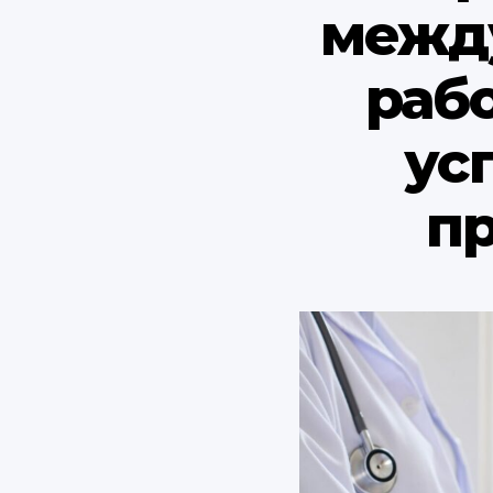
межд
раб
ус
п