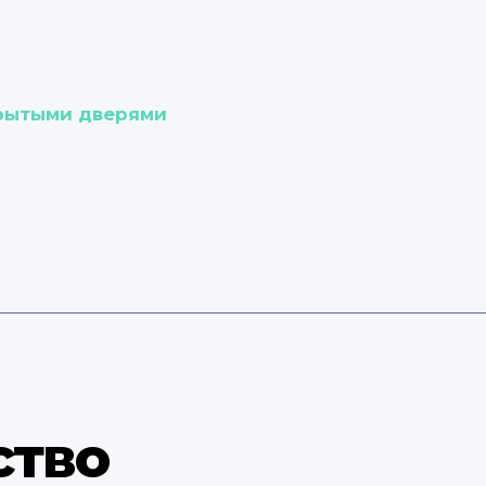
крытыми дверями
ство