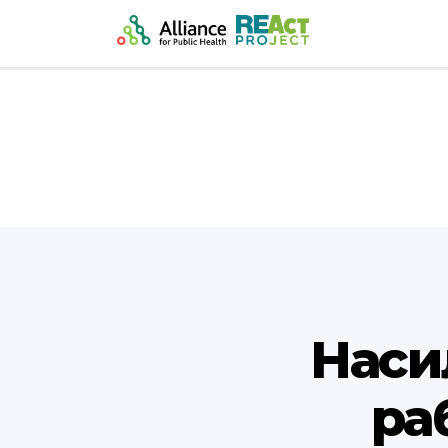
Насил
ра