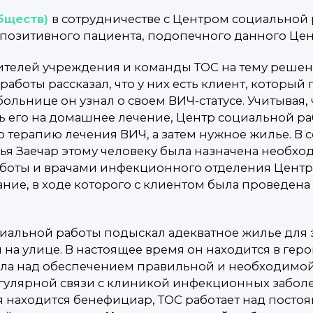
бществ)
в сотрудничестве с Центром социальной
озитивного пациента, подопечного данного Цен
ителей учреждения и команды ТОС на тему решен
боты рассказал, что у них есть клиент, который 
больнице он узнал о своем ВИЧ-статусе. Учитывая
ь его на домашнее лечение, Центр социальной раб
 терапию лечения ВИЧ, а затем нужное жилье. В
я Заечар этому человеку была назначена необход
аботы и врачами инфекционного отделения Центр
ие, в ходе которого с клиентом была проведена
льной работы подыскал адекватное жилье для это
 на улице. В настоящее время он находится в гер
тала над обеспечением правильной и необходимо
егулярной связи с клиникой инфекционных забол
мя находится бенефициар, ТОС работает над пос