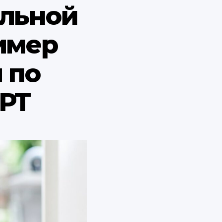
льной
имер
 по
РТ