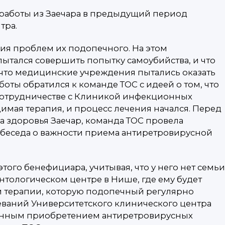
 работы из Заечара в предыдущий период
тра.
ия проблем их подопечного. На этом
пытался совершить попытку самоубийства, и что
, что медицинские учреждения пытались оказать
оты обратился к команде ТОС с идеей о том, что
 сотрудничестве с Клиникой инфекционных
имая терапия, и процесс лечения начался. Перед
а здоровья Заечар, команда ТОС провела
 беседа о важности приема антиретровирусной
го бенефициара, учитывая, что у него нет семьи
онтологическом центре в Нише, где ему будет
й терапии, которую подопечный регулярно
еваний Университетского клинического центра
тоянным приобретением антиретровирусных