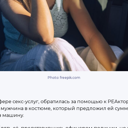
Photo: freepik.com
фере секс-услуг, обратилась за помощью к РЕАкто
 мужчина в костюме, который предложил ей сумму 
 в машину.
лять её, представившись офицером полиции, но н