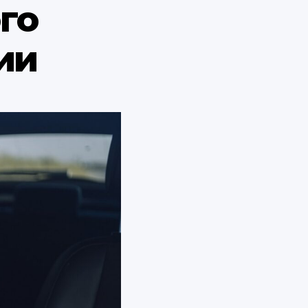
го
ии