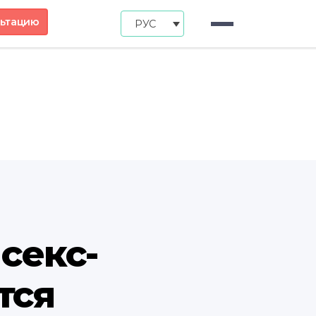
льтацию
РУС
 секс-
тся