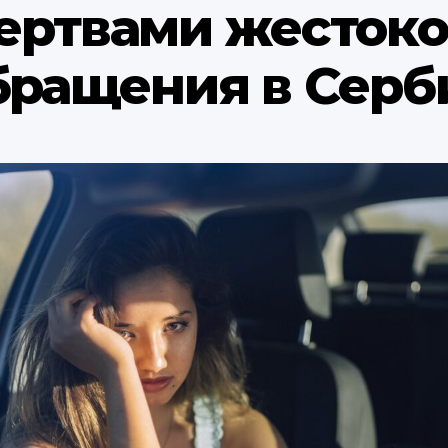
ертвами жестоко
бращения в Серб