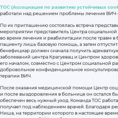
ТОС (Ассоциация по развитию устойчивых соо
работали над решением проблемы лечения ВИЧ-п
По их приглашению состоялась встреча представ
мероприятии представитель Центра социальной ра
во время лечения и реабилитации после травм в 
пациенту лишь базовую помощь, а затем отпустит
бенефициар должен сначала получить адекватную
заболеваний центра Крагуевац и Центром здоровь
его началом, совместно с Центром социальной р
добровольное конфиденциальное консультирован
терапии ВИЧ.
После оказания медицинской помощи Центр социа
и после выздоровления в больнице он остался бы
обеспечен весь нужный уход. Команда ТОС рабо
получает под наблюдением врачей. Благодаря р
Ниша, на территории которого в настоящее вре