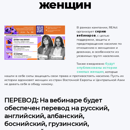
женщин
В рамках кампании, REAct
организует
серию
вебинаров
, с целью
поддержки, защиты и
предотвращения насилия по
отношению к женщинам и
девочках, в особенности из
уязвимых групп населения.
Также ежедневно
будут
опубликованы истории
смелых женщин
, которые
нашли в себе силы защищать свои права и противостоять насилию. Пусть их
истории вдохновят женщин из стран Восточной Европы и Центральной Азии
не давать себя в обиду никому.
ПЕРЕВОД: На вебинаре будет
обеспечен перевод на руcский,
английский, албанский,
боснийский, грузинский,