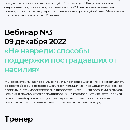
послушных мальчиков вырастают убийцы женщин? Как убеждения и
стереотипы подпитывают домашнее насилие? Тревожные сигналы: как
понять, что скоро он ее ударит (Исследование «График убийств»). Механизмы
профилактики насилия в обществе.
Вебинар №3
09 декабря 2022
«Не навреди: способы
поддержки пострадавших от
насилия»
Мы рассмотрим, как правильно помочь пострадавшей и что (не-)стоит делать
во время беседы с потерпевшей. «Моя полиция меня защищает»: узнаем, как
правильно взаимодействовать с правоохранительными органами в случаях
насилия и почему «Может помиритесь?» не работает. А также, остановимся
на вторичной травматизации: почему ее заставляют вновь и вновь
рассказывать о пережитом насилии во время следствия и суда.
Тренер