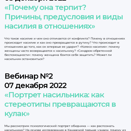
«Почему она терпит?
Причины, предусловия и виды
насилия в отношениях»
Что такое насилие и чем оно отличается от конфликта? Почему в отношениях
происходит насилие и как оно превращается в рутину? Что происходит в
отношениях до того, как он впервые ее ударит? «Колесо насилия»: почему
женщины часто возвращаются к насильнику? «Синдром обретенной
беспомощности»: почему женщина боится себя защитить? Может ли
насильник остановиться?
Вебинар №2
07 декабря 2022
«Портрет насильника: как
стереотипы превращаются в
кулак»
Мы рассмотрим психологический портрет обидчика — как распознать
насильника? На основе исследования в Канадской тюрьме узнаем, почему из