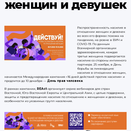
женщин и девушек
Распространенность насилия в
отношении женщин и девочек
во всех его формах похожа на
пандемию, на ровне в ВИЧ и
COVID-19. По данным
Всемирной организации
здравоохранения, каждая
третья женщина подвергается
насилию со стороны интимного
партнера. 25 ноября, в День
борьбы за ликвидацию
насилия в отношении женщин,
начинается Международная кампания «16 дней действий против насилия» и
продлится до 10 декабря —
День прав человека
.
В рамках кампании,
REAct
организует серию вебинаров для стран
Восточной, Юго-Восточной Европы и Центральной Азии, с целью поддержки,
защиты и предотвращения насилия по отношению к женщинам и девочках, в
особенности из уязвимых групп населения.