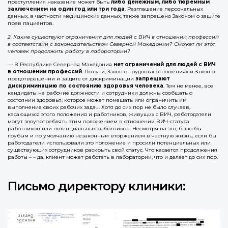
преступления наказание может быть
либо денежным, либо тюремным
заключением на один год или три года
. Разглашение персональных
данных, в частности медицинских данных, также запрещено Законом о защите
прав пациентов.
2. Какие существуют ограничения для людей с ВИЧ в отношении профессий
в соответствии с законодательством Северной Македонии? Сможет ли этот
человек продолжить работу в лаборатории?
— В Республике Северная Македония
нет ограничений для людей с ВИЧ
в отношении профессий
. По сути, Закон о трудовых отношениях и Закон о
предотвращении и защите от дискриминации
запрещают
дискриминацию по состоянию здоровья человека
. Тем не менее, все
кандидаты на рабочие должности и сотрудники должны сообщать о
состоянии здоровья, которое может помешать или ограничить им
выполнение своих рабочих задач. Хотя до сих пор не было случаев,
касающихся этого положения и работников, живущих с ВИЧ, работодатели
могут злоупотреблять этим положением в отношении ВИЧ-статуса
работников или потенциальных работников. Несмотря на это, было бы
грубым и по умолчанию незаконным вторжением в частную жизнь, если бы
работодатели использовали это положение и просили потенциальных или
существующих сотрудников раскрыть свой статус. Что касается продолжения
работы – – да, клиент может работать в лаборатории, что и делает до сих пор.
Письмо директору клиники: