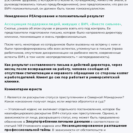
(состояние здоровья, о котором его коллеги, по-видимому, ничего не знали, а
руководствовались только предубеждениями), они предположили, что раз он
ВИЧ-положительный, он должен быть также гомосексуалистом.
Немедленное РЕАгирование и положительный результат
Ассоциация поддержки людей, живущих с ВИЧ, «Вместе сильнее»
,
Скопье, узнала об этом случае и решила взять его под контроль. Ее
представители подготовили письмо, которое было направлено директору
клиники, понимающим и очень профессиональным.
После чего, некоторые из сотрудников были вызваны на встречу с ним и
были проинформированы обо всех аспектах, упомянутых в письме (права
работников, отсутствие дискриминации на рабочем месте, современные
аспекты ВИЧ, в том числе неопределяемость = непередаваемость).
Как результат составленного письма и действий директора, через
месяц после возвращения на работу, человек сообщил об
отсутствии стигматизации и неравного обращения со стороны коллег
и работодателей. Клиент до сих пор работает в университетской
клинике.
Комментарии юриста
1. Является ли раскрытие статуса преступлением в Северной Македонии?
Какое наказание получат люди, если жертва обратится в суд?
— Уголовный кодекс не включает отдельного постановления, которое бы
квалифицировало раскрытие ВИЧ-статуса как преступление. Однако, в
зависимости от лица, раскрывшего статус, ему может быть предъявлено
обвинение в
Злоупотреблении личными данными
в соответствии со
статьей 149 Уголовного кодекса или
Несанкционированное разглашение
профессиональной тайны
. В зависимости от обстоятельств и