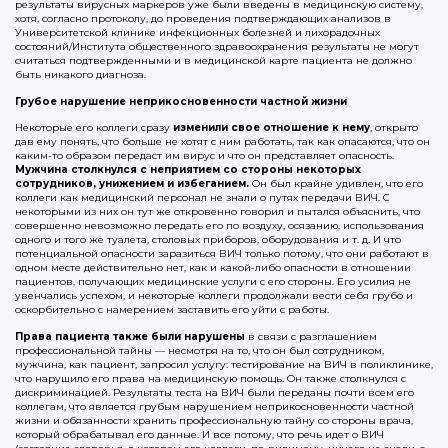
результаты вирусных маркеров уже были введены в медицинскую систему,
хотя, согласно протоколу, до проведения подтверждающих анализов в
Университетской клинике инфекционных болезней и лихорадочных
состояний/Института общественного здравоохранения результаты не могут
считаться подтвержденными и в медицинской карте пациента не должно
быть никакого диагноза.
Грубое нарушение неприкосновенности частной жизни
Некоторые его коллеги сразу
изменили свое отношение к нему
, открыто
дав ему понять, что больше не хотят с ним работать, так как опасаются, что он
каким-то образом передаст им вирус и что он представляет опасность.
Мужчина столкнулся с неприятием со стороны некоторых
сотрудников, унижением и избеганием.
Он был крайне удивлен, что его
коллеги как медицинский персонал не знали о путях передачи ВИЧ. С
некоторыми из них он тут же откровенно говорил и пытался объяснить, что
совершенно невозможно передать его по воздуху, осязанию, использования
одного и того же туалета, столовых приборов, оборудования и т. д. И что
потенциальной опасности заразиться ВИЧ только потому, что они работают в
одном месте действительно нет, как и какой-либо опасности в отношении
пациентов, получающих медицинские услуги с его стороны. Его усилия не
увенчались успехом, и некоторые коллеги продолжали вести себя грубо и
оскорбительно с намерением заставить его уйти с работы.
Права пациента также были нарушены
в связи с разглашением
профессиональной тайны — несмотря на то, что он был сотрудником,
мужчина, как пациент, запросил услугу: тестирование на ВИЧ в поликлинике,
что нарушило его права на медицинскую помощь. Он также столкнулся с
дискриминацией. Результаты теста на ВИЧ были переданы почти всем его
коллегам, что является грубым нарушением неприкосновенности частной
жизни и обязанности хранить профессиональную тайну со стороны врача,
который обрабатывал его данные. И все потому, что речь идет о ВИЧ