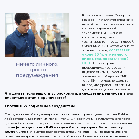
В настоящее время Северная
Македония является страной с
низкой распространенностью и
концентрированной
эпидемией ВИЧ. Однако
количество случаев
увеличивается, процент людей,
живущих с ВИЧ, которые знают
о своем статусе,
составляет
около 60 %, что намного
ниже цели, поставленной
Ничего личного,
ООН
. До сих пор не
проводились исследования
просто
индекса стигмы, но если
предубеждения
оценивать сообщения СМИ по
теме ВИЧ, то можно сделать
вывод, что уровень стигмы и
дискриминации также высок.
Что делать, если ваш статус раскрылся, и следует ли реагировать или
смириться с этим в одиночестве?
Сплетни и их социальное воздействие
Сотрудник одной из университетских клиник страны сделал тест на ВИЧ в
лаборатории, где получил положительный результат. Результат такого теста
должен быть подтвержден врачом, однако очень скоро после этого он понял,
что
информация о его ВИЧ-статусе была передана большинству
коллег.
Сплетня быстро распространилась по клинике, что нарушило его
право на неприкосновенность частной жизни. Более того, положительные