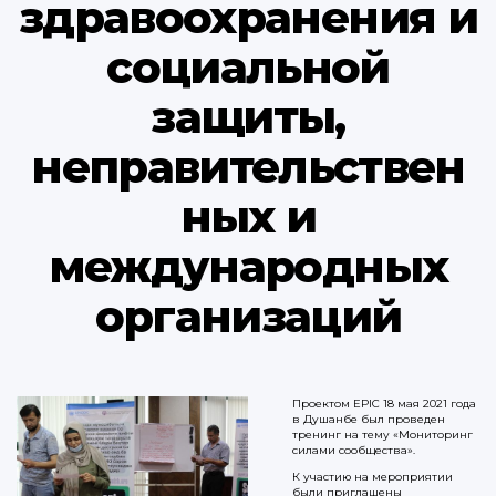
здравоохранения и
социальной
защиты,
неправительствен
ных и
международных
организаций
Проектом EPIC 18 мая 2021 года
в Душанбе был проведен
тренинг на тему «Мониторинг
силами сообщества».
К участию на мероприятии
были приглашены