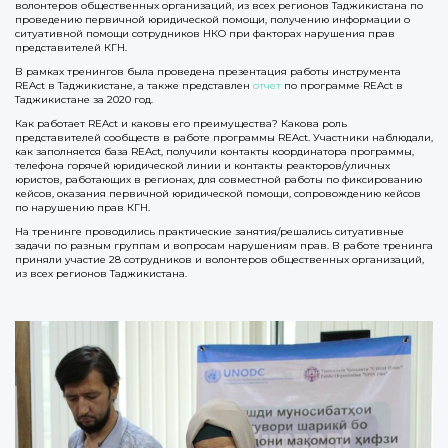
волонтеров общественных организаций, из всех регионов Таджикистана по
проведению первичной юридической помощи, получению информации о
ситуативной помощи сотрудников НКО при факторах нарушения прав
представителей КГН.
В рамках тренингов была проведена презентация работы инструмента
REAct в Таджикистане, а также представлен
отчет
по программе REAct в
Таджикистане за 2020 год.
Как работает REAct и каковы его преимущества? Какова роль
представителей сообществ в работе программы REAct. Участники наблюдали,
как заполняется база REAct, получили контакты координатора программы,
телефона горячей юридической линии и контакты реакторов/уличных
юристов, работающих в регионах, для совместной работы по фиксированию
кейсов, оказания первичной юридической помощи, сопровождению кейсов
по нарушению прав КГН.
На тренинге проводились практические занятия/решались ситуативные
задачи по разным группам и вопросам нарушениям прав. В работе тренинга
приняли участие 28 сотрудников и волонтеров общественных организаций,
из всех регионов Таджикистана.