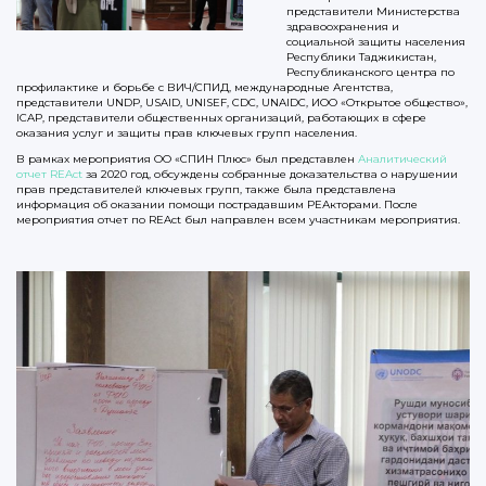
представители Министерства
здравоохранения и
социальной защиты населения
Республики Таджикистан,
Республиканского центра по
профилактике и борьбе с ВИЧ/СПИД, международные Агентства,
представители UNDP, USAID, UNISEF, CDC, UNAIDC, ИОО «Открытое общество»,
ICAP, представители общественных организаций, работающих в сфере
оказания услуг и защиты прав ключевых групп населения.
В рамках мероприятия ОО «СПИН Плюс» был представлен
Аналитический
отчет REAct
за 2020 год, обсуждены собранные доказательства о нарушении
прав представителей ключевых групп, также была представлена
информация об оказании помощи пострадавшим РЕАкторами. После
мероприятия отчет по REAсt был направлен всем участникам мероприятия.