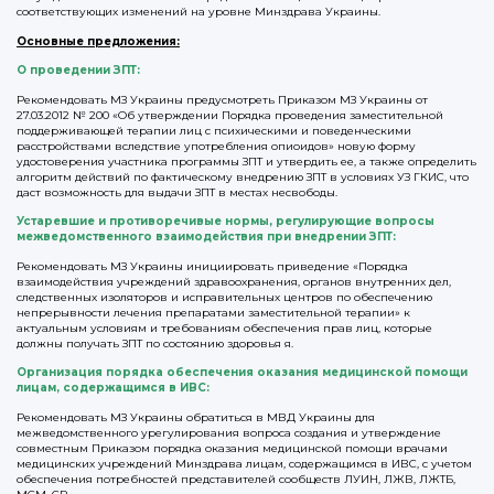
соответствующих изменений на уровне Минздрава Украины.
Основные предложения
:
О проведении ЗПТ:
Рекомендовать МЗ Украины предусмотреть Приказом МЗ Украины от
27.03.2012 № 200 «Об утверждении Порядка проведения заместительной
поддерживающей терапии лиц с психическими и поведенческими
расстройствами вследствие употребления опиоидов» новую форму
удостоверения участника программы ЗПТ и утвердить ее, а также определить
алгоритм действий по фактическому внедрению ЗПТ в условиях УЗ ГКИС, что
даст возможность для выдачи ЗПТ в местах несвободы.
Устаревшие и противоречивые нормы, регулирующие вопросы
межведомственного взаимодействия при внедрении ЗПТ:
Рекомендовать МЗ Украины инициировать приведение «Порядка
взаимодействия учреждений здравоохранения, органов внутренних дел,
следственных изоляторов и исправительных центров по обеспечению
непрерывности лечения препаратами заместительной терапии» к
актуальным условиям и требованиям обеспечения прав лиц, которые
должны получать ЗПТ по состоянию здоровья я.
Организация порядка обеспечения оказания медицинской помощи
лицам, содержащимся в ИВС:
Рекомендовать МЗ Украины обратиться в МВД Украины для
межведомственного урегулирования вопроса создания и утверждение
совместным Приказом порядка оказания медицинской помощи врачами
медицинских учреждений Минздрава лицам, содержащимся в ИВС, с учетом
обеспечения потребностей представителей сообществ ЛУИН, ЛЖВ, ЛЖТБ,