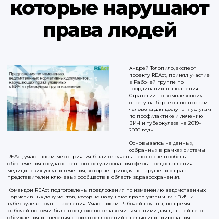
которые нарушают
права людей
Андрей Толопило, эксперт
проекту REAct, принял участие
в Рабочей группе по
координации выполнения
Стратегии по комплексному
ответу на барьеры по правам
человека для доступа к услугам
по профилактике и лечению
ВИЧ и туберкулеза на 2019–
2030 годы.
Основываясь на данных,
собранных в рамках системы
REAct, участникам мероприятия были озвучены некоторые пробелы
обеспечения государственного регулирования сферы предоставления
медицинских услуг и лечения, которые приводят к нарушению прав
представителей ключевых сообществ в области здравоохранения.
Командой REAct подготовлены предложения по изменению ведомственных
нормативных документов, которые нарушают права уязвимых к ВИЧ и
туберкулеза групп населения. Участникам Рабочей группы, во время
рабочей встречи было предложено ознакомиться с ними для дальнейшего
обсуждения и внесения своих предложений с целью инициирования