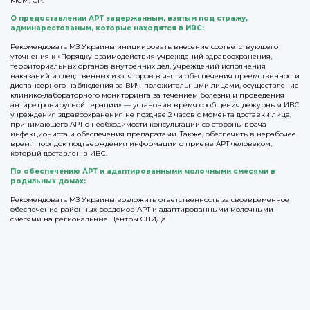
МСМ, СР.
О предоставлении АРТ задержанным, взятым под стражу,
админарестованым, которые находятся в ИВС:
Рекомендовать МЗ Украины инициировать внесение соответствующего
уточнения к «Порядку взаимодействия учреждений здравоохранения,
территориальных органов внутренних дел, учреждений исполнения
наказаний и следственных изоляторов в части обеспечения преемственности
диспансерного наблюдения за ВИЧ-положительными лицами, осуществление
клинико-лабораторного мониторинга за течением болезни и проведения
антиретровирусной терапии» — установив время сообщения дежурным ИВС
учреждения здравоохранения не позднее 2 часов с момента доставки лица,
принимающего АРТ о необходимости консультации со стороны врача-
инфекциониста и обеспечения препаратами. Также, обеспечить в нерабочее
время порядок подтверждения информации о приеме АРТ человеком,
который доставлен в ИВС.
По обеспечению АРТ и адаптированными молочными смесями в
родильных домах:
Рекомендовать МЗ Украины возложить ответственность за своевременное
обеспечение районных роддомов АРТ и адаптированными молочными
смесями на региональные Центры СПИДа.