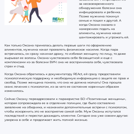
за несвоевременного
обнаружения болезни она
инфицировала и ребенка.
Позже мужчина покинул
семью и пошел к другой. А
когда Оксана сказала о
намерениях подать на
алименты, мужчина начал
шантажировать и угрожать ей.
Как только Оксана принялась делать первые шаги по оформлению
алиментов, мужчина начал проявлять физическое насилие. Когда пара
встречалась, он сразу начинал драку, то избивал женщину по лицу, то даже
вырывал ее волосы. Оксана чувствовала себя беззащитной и еще с
комплексами из-за болезни ВИЧ: она не воспринимала себя, чувствовала
страх и стыд.
Когда Оксана обратилась к документатору REAct, ей сразу предоставили
психологическую поддержку и необходимую информацию о защите ее прав и
свобод. Позже женщина поняла, что она не должна молчать! Она прошла
сеанс лечения с психологом, из-за чего ее состояние коренным образом
изменилось.
Сейчас Оксану переадресовали к параюристке БО «Позитивные женщины»,
которая сопровождала ее в отделение полиции, где было составлено
заявление на обидчика, и назначили дополнительные встречи с психологом,
чтобы искоренить это не восприятие самой себя. Муж Оксаны испугался
последствий и перестал досаждать клиентке. Сегодня она уже совсем другая:
уверена в себе и продолжает жить полной жизнью.