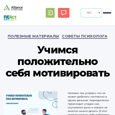
РУС
Рубрики
ПОЛЕЗНЫЕ МАТЕРИАЛЫ
СОВЕТЫ ПСИХОЛОГА
Учимся
положительно
себя мотивировать
Человек так устроен, что не
может работать постоянно в
одном режиме: периодически
происходит упадок сил,
опускаются руки и совсем не
хочется ничего делать. В этот
момент важно себя взбодрить