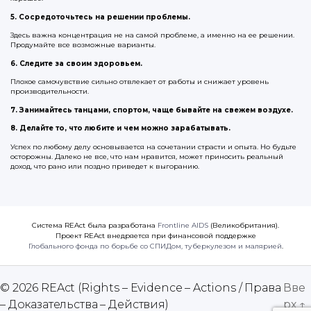
5. Сосредоточьтесь на решении проблемы.
Здесь важна концентрация не на самой проблеме, а именно на ее решении.
Продумайте все возможные варианты.
6. Следите за своим здоровьем.
Плохое самочувствие сильно отвлекает от работы и снижает уровень
производительности.
7. Занимайтесь танцами, спортом, чаще бывайте на свежем воздухе.
8. Делайте то, что любите и чем можно зарабатывать.
Успех по любому делу основывается на сочетании страсти и опыта. Но будьте
осторожны. Далеко не все, что нам нравится, может приносить реальный
доход, что рано или поздно приведет к выгоранию.
Система REAct была разработана
Frontline AIDS
(Великобритания).
Проект REAct внедряется при финансовой поддержке
Глобального фонда по борьбе со СПИДом, туберкулезом и малярией
.
© 2026
REAct (Rights – Evidence – Actions / Права
Вве
– Доказательства – Действия)
рх
↑