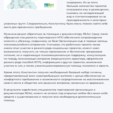
покровами. Из-за этого
большое количество приютов
отказывали ему в размещении,
ссылаясь на ненадлежащий
вид и стигматизировав из-за
принадлежности к категории
уязвимых групп. Следовательно, Константину было очень тяжело найти себе
место для временного пребывания.
Мужчина решил обратиться за помощью к документатору REAct. Сразу после
обращения специалисты партнерского НПО обеспечили сопровождение
клиента к убежищу, созданному на базе Организации еще в первые месяцы
полномасштабного вторжения. Учитывая, что работники приюта также
имели опыт участия в разного рода социальных проектах, клиент имел
возможность получить не только проживание и бесплатное трехразовое
питание, но и надлежащую психоэмоциональную поддержку, консультацию
по поводу возникающих вопросов (медицинского характера, оформление
разного рода пособий ВПЛ), информацию о других проектах, возможном
участии в них, а также узкоспециализированную помощь психолога и юриста.
Кроме этого, Константин получил необходимый базовый набор гигиены,
предоставляемый всем новоприбывшим жителям с целью обеспечения их
комфортного пребывания и возможности сосредоточения на восстановлении
своего места в обществе или решении вопросов, связанных со здоровьем.
В результате содействия специалистов партнерской организации и
документатора RЕАct, клиент не остался под открытым небом без каких-либо
средств к существованию и получил всю необходимую дополнительную
помощь.