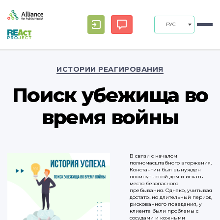
РУС
Рубрики
ИСТОРИИ РЕАГИРОВАНИЯ
Поиск убежища во
время войны
В связи с началом
полномасштабного вторжения,
Константин был вынужден
покинуть свой дом и искать
место безопасного
пребывания. Однако, учитывая
достаточно длительный период
рискованного поведения, у
клиента были проблемы с
сосудами и кожными