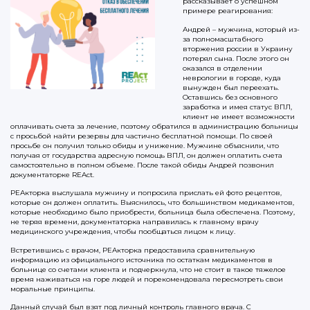
рассказывает о успешном
примере реагирования:
Андрей – мужчина, который из-
за полномасштабного
вторжения россии в Украину
потерял сына. После этого он
оказался в отделении
неврологии в городе, куда
вынужден был переехать.
Оставшись без основного
заработка и имея статус ВПЛ,
клиент не имеет возможности
оплачивать счета за лечение, поэтому обратился в администрацию больницы
с просьбой найти резервы для частично бесплатной помощи. По своей
просьбе он получил только обиды и унижение. Мужчине объяснили, что
получая от государства адресную помощь ВПЛ, он должен оплатить счета
самостоятельно в полном объеме. После такой обиды Андрей позвонил
документаторке REAct.
РЕАкторка выслушала мужчину и попросила прислать ей фото рецептов,
которые он должен оплатить. Выяснилось, что большинством медикаментов,
которые необходимо было приобрести, больница была обеспечена. Поэтому,
не теряя времени, документаторка направилась к главному врачу
медицинского учреждения, чтобы пообщаться лицом к лицу.
Встретившись с врачом, РЕАкторка предоставила сравнительную
информацию из официального источника по остаткам медикаментов в
больнице со счетами клиента и подчеркнула, что не стоит в такое тяжелое
время наживаться на горе людей и порекомендовала пересмотреть свои
моральные принципы.
Данный случай был взят под личный контроль главного врача. С