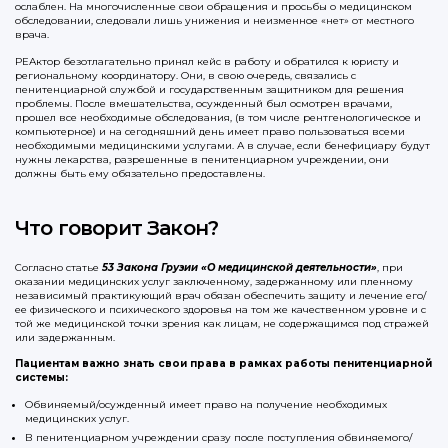
ослаблен. На многочисленные свои обращения и просьбы о медицинском
обследовании, следовали лишь унижения и неизменное «нет» от местного
врача.
РЕАктор безотлагательно принял кейс в работу и обратился к юристу и
региональному координатору. Они, в свою очередь, связались с
пенитенциарной службой и государственным защитником для решения
проблемы. После вмешательства, осужденный был осмотрен врачами,
прошел все необходимые обследования, (в том числе рентгенологическое и
компьютерное) и на сегодняшний день имеет право пользоваться всеми
необходимыми медицинскими услугами. А в случае, если бенефициару будут
нужны лекарства, разрешенные в пенитенциарном учреждении, они
должны быть ему обязательно предоставлены.
Что говорит Закон?
Согласно статье
53 Закона Грузии «О медицинской деятельности»
, при
оказании медицинских услуг заключенному, задержанному или пленному
независимый практикующий врач обязан обеспечить защиту и лечение его/
ее физического и психического здоровья на том же качественном уровне и с
той же медицинской точки зрения как лицам, не содержащимся под стражей
или задержанным.
Пациентам важно знать свои права в рамках работы пенитенциарной
системы:
Обвиняемый/осужденный имеет право на получение необходимых
медицинских услуг.
В пенитенциарном учреждении сразу после поступления обвиняемого/