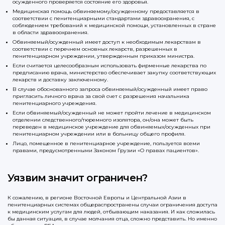
осужденного проверяется состояние его здоровья.
Медицинская помощь обвиняемому/осужденному предоставляется в
соответствии с пенитенциарными стандартами здравоохранения, с
соблюдением требований к медицинской помощи, установленных в стране
в области здравоохранения.
Обвиняемый/осужденный имеет доступ к необходимым лекарствам в
соответствии с перечнем основных лекарств, разрешенных в
пенитенциарном учреждении, утвержденным приказом министра.
Если считается целесообразным использовать фирменные лекарства по
предписанию врача, министерство обеспечивает закупку соответствующих
лекарств и доставку заключенному.
В случае обоснованного запроса обвиняемый/осужденный имеет право
пригласить личного врача за свой счет с разрешения начальника
пенитенциарного учреждения.
Если обвиняемый/осужденный не может пройти лечение в медицинском
отделении следственного/тюремного изолятора, он/она может быть
переведен в медицинское учреждение для обвиняемых/осужденных при
пенитенциарном учреждении или в больницу общего профиля.
Лицо, помещенное в пенитенциарное учреждение, пользуется всеми
правами, предусмотренными Законом Грузии «О правах пациентов».
Уязвим значит ограничен?
К сожалению, в регионе Восточной Европы и Центральной Азии в
пенитенциарных системах общераспространены случаи ограничения доступа
к медицинским услугам для людей, отбывающим наказания. И как сложилась
бы данная ситуация, в случае молчания отца, сложно представить. Но именно