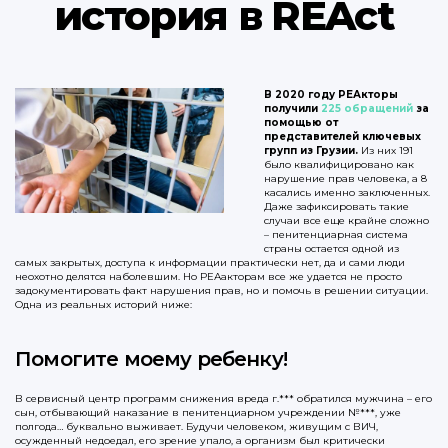
история в REAct
В 2020 году РЕАкторы
получили
225 обращений
за
помощью от
представителей ключевых
групп из Грузии.
Из них 191
было квалифицировано как
нарушение прав человека, а 8
касались именно заключенных.
Даже зафиксировать такие
случаи все еще крайне сложно
– пенитенциарная система
страны остается одной из
самых закрытых, доступа к информации практически нет, да и сами люди
неохотно делятся наболевшим. Но РЕАакторам все же удается не просто
задокументировать факт нарушения прав, но и помочь в решении ситуации.
Одна из реальных историй ниже:
Помогите моему ребенку!
В сервисный центр программ снижения вреда г.*** обратился мужчина – его
сын, отбывающий наказание в пенитенциарном учреждении №***, уже
полгода… буквально выживает. Будучи человеком, живущим с ВИЧ,
осужденный недоедал, его зрение упало, а организм был критически