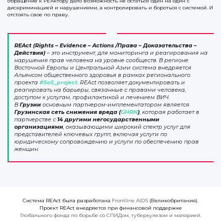
обращение к РЕАктору дало возможность не остаться один на один с
дискриминацией и нарушениями, а контролировать и бороться с системой. И
отстоять свое по праву.
REAct (Rights – Evidence – Actions /Права – Доказательства –
Действия)
– это инструмент, для мониторинга и реагирования на
нарушения прав человека на уровне сообществ. В регионе
Восточной Европы и Центральной Азии система внедряется
Альянсом общественного здоровья в рамках регионального
проекта
#SoS_project
. REAct позволяет документировать и
реагировать на барьеры, связанные с правами человека,
доступом к услугам, профилактикой и лечением ВИЧ.
В
Грузии
основным партнером-имплементатором является
Грузинская сеть снижения вреда (
GHRN
)
, которая работает в
партнерстве с
14 другими негосударственными
организациями
, оказывающими широкий спектр услуг для
представителей ключевых групп, включая услуги по
юридическому сопровождению и услуги по обеспечению прав
женщин.
Система REAct была разработана
Frontline AIDS
(Великобритания).
Проект REAct внедряется при финансовой поддержке
Глобального фонда по борьбе со СПИДом, туберкулезом и малярией
.