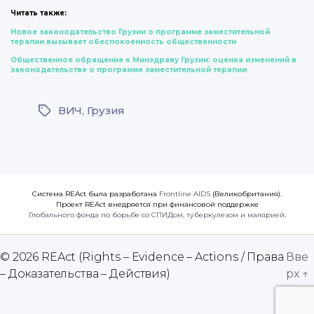
Читать также:
Новое законодательство Грузии о программе заместительной
терапии вызывает обеспокоенность общественности
Общественное обращение к Минздраву Грузии: оценка изменений в
законодательстве о программе заместительной терапии
ВИЧ
,
Грузия
Метки
Система REAct была разработана
Frontline AIDS
(Великобритания).
Проект REAct внедряется при финансовой поддержке
Глобального фонда по борьбе со СПИДом, туберкулезом и малярией
.
© 2026
REAct (Rights – Evidence – Actions / Права
Вве
– Доказательства – Действия)
рх
↑