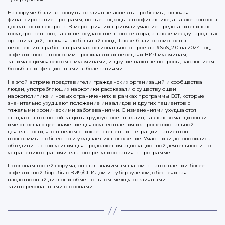
На форуме были затронуты различные аспекты проблемы, включая
финансирование программ, новые подходы к профилактике, а также вопросы
доступности лекарств. В мероприятии приняли участие представители как
государственного, так и негосударственного сектора, а также международных
организаций, включая Глобальный фонд. Также были рассмотрены
перспективы работы в рамках регионального проекта #SoS_2.0 на 2024 год,
эффективность программ профилактики передачи ВИЧ мужчинам,
занимающимся сексом с мужчинами, и другие важные вопросы, касающиеся
борьбы с инфекционными заболеваниями.
На этой встрече представители гражданских организаций и сообщества
людей, употребляющих наркотики рассказали о существующей
наркополитике и новых ограничениях в рамках программы ОЗТ, которые
значительно ухудшают положение инвалидов и других пациентов с
тяжелыми хроническими заболеваниями. С изменениями ухудшаются
стандарты правовой защиты трудоустроенных лиц, так как командировки
имеют решающее значение для осуществления их профессиональной
деятельности, что в целом снижает степень интеграции пациентов
программы в общество и ухудшает их положение. Участники договорились
объединить свои усилия для продолжения адвокационной деятельности по
устранению ограничительного регулирования в программе.
По словам гостей форума, он стал значимым шагом в направлении более
эффективной борьбы с ВИЧ/СПИДом и туберкулезом, обеспечивая
плодотворный диалог и обмен опытом между различными
заинтересованными сторонами.