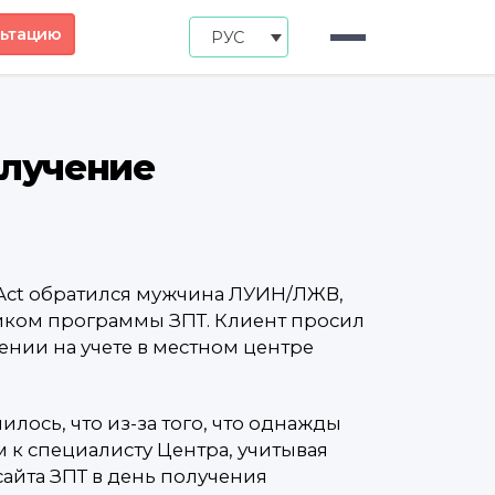
льтацию
РУС
олучение
Act обратился мужчина ЛУИН/ЛЖВ,
иком программы ЗПТ. Клиент просил
ении на учете в местном центре
илось, что из-за того, что однажды
 к специалисту Центра, учитывая
айта ЗПТ в день получения