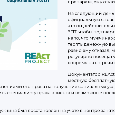
препарата, ему отка
На следующий день 
официальную справк
что он действитель
ЗПТ, чтобы подтвер
на то, что мужчина 
терять денежную вы
равно ему отказал, 
регулярно посещать
вовремя на встречи 
Документатор REAct 
местную бесплатную
нениями его права на получение социальных услу
нить специалисту права клиента и возможные по
чина был восстановлен на учете в центре занят