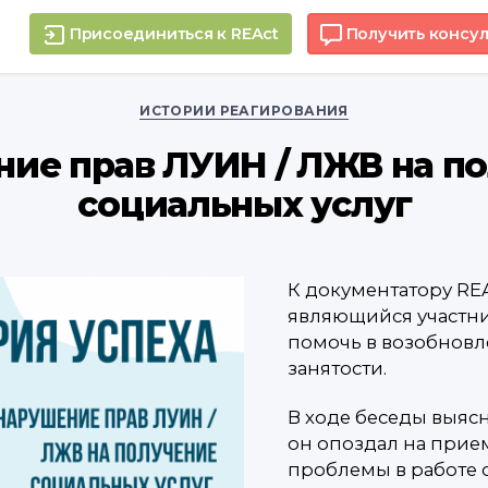
Присоединиться к REAct
Получить консу
Рубрики
ИСТОРИИ РЕАГИРОВАНИЯ
ие прав ЛУИН / ЛЖВ на п
социальных услуг
К документатору RE
являющийся участн
помочь в возобновл
занятости.
В ходе беседы выясн
он опоздал на прием
проблемы в работе с