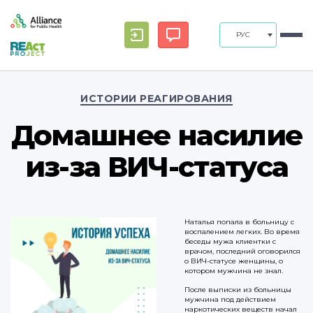
РУС
Рубрики
ИСТОРИИ РЕАГИРОВАНИЯ
Домашнее насилие
из-за ВИЧ-статуса
Наталья попала в больницу с
воспалением легких. Во время
беседы мужа клиентки с
врачом, последний оговорился
о ВИЧ-статусе женщины, о
котором мужчина не знал.
После выписки из больницы
мужчина под действием
наркотических веществ начал