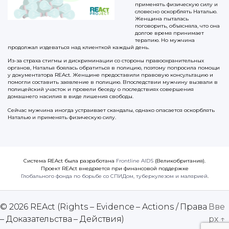
применять физическую силу и
словесно оскорблять Наталью.
Женщина пыталась
поговорить, объясняла, что она
долгое время принимает
терапию. Но мужчина
продолжал издеваться над клиенткой каждый день.
Из-за страха стигмы и дискриминации со стороны правоохранительных
органов, Наталья боялась обратиться в полицию, поэтому попросила помощи
у документатора REAct. Женщине предоставили правовую консультацию и
помогли составить заявление в полицию. Впоследствии мужчину вызвали в
полицейский участок и провели беседу о последствиях совершения
домашнего насилия в виде лишения свободы.
Сейчас мужчина иногда устраивает скандалы, однако опасается оскорблять
Наталью и применять физическую силу.
Система REAct была разработана
Frontline AIDS
(Великобритания).
Проект REAct внедряется при финансовой поддержке
Глобального фонда по борьбе со СПИДом, туберкулезом и малярией
.
© 2026
REAct (Rights – Evidence – Actions / Права
Вве
– Доказательства – Действия)
рх
↑