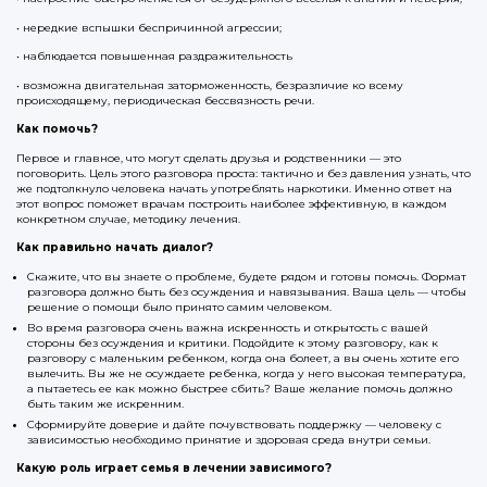
• нередкие вспышки беспричинной агрессии;
• наблюдается повышенная раздражительность
• возможна двигательная заторможенность, безразличие ко всему
происходящему, периодическая бессвязность речи.
Как помочь?
Первое и главное, что могут сделать друзья и родственники — это
поговорить. Цель этого разговора проста: тактично и без давления узнать, что
же подтолкнуло человека начать употреблять наркотики. Именно ответ на
этот вопрос поможет врачам построить наиболее эффективную, в каждом
конкретном случае, методику лечения.
Как правильно начать диалог?
Скажите, что вы знаете о проблеме, будете рядом и готовы помочь. Формат
разговора должно быть без осуждения и навязывания. Ваша цель — чтобы
решение о помощи было принято самим человеком.
Во время разговора очень важна искренность и открытость с вашей
стороны без осуждения и критики. Подойдите к этому разговору, как к
разговору с маленьким ребенком, когда она болеет, а вы очень хотите его
вылечить. Вы же не осуждаете ребенка, когда у него высокая температура,
а пытаетесь ее как можно быстрее сбить? Ваше желание помочь должно
быть таким же искренним.
Сформируйте доверие и дайте почувствовать поддержку — человеку с
зависимостью необходимо принятие и здоровая среда внутри семьи.
Какую роль играет семья в лечении зависимого?