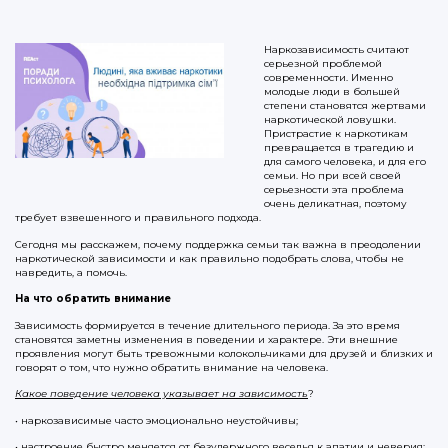
Наркозависимость считают
серьезной проблемой
современности. Именно
молодые люди в большей
степени становятся жертвами
наркотической ловушки.
Пристрастие к наркотикам
превращается в трагедию и
для самого человека, и для его
семьи. Но при всей своей
серьезности эта проблема
очень деликатная, поэтому
требует взвешенного и правильного подхода.
Сегодня мы расскажем, почему поддержка семьи так важна в преодолении
наркотической зависимости и как правильно подобрать слова, чтобы не
навредить, а помочь.
На что обратить внимание
Зависимость формируется в течение длительного периода. За это время
становятся заметны изменения в поведении и характере. Эти внешние
проявления могут быть тревожными колокольчиками для друзей и близких и
говорят о том, что нужно обратить внимание на человека.
Какое п
оведение человека указывает на зависимость
?
• наркозависимые часто эмоционально неустойчивы;
• настроение быстро меняется от безудержного веселья к апатии и неверия;