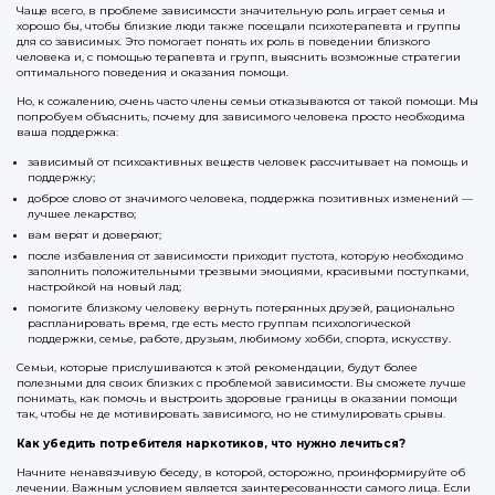
Чаще всего, в проблеме зависимости значительную роль играет семья и
хорошо бы, чтобы близкие люди также посещали психотерапевта и группы
для со зависимых. Это помогает понять их роль в поведении близкого
человека и, с помощью терапевта и групп, выяснить возможные стратегии
оптимального поведения и оказания помощи.
Но, к сожалению, очень часто члены семьи отказываются от такой помощи. Мы
попробуем объяснить, почему для зависимого человека просто необходима
ваша поддержка:
зависимый от психоактивных веществ человек рассчитывает на помощь и
поддержку;
доброе слово от значимого человека, поддержка позитивных изменений —
лучшее лекарство;
вам верят и доверяют;
после избавления от зависимости приходит пустота, которую необходимо
заполнить положительными трезвыми эмоциями, красивыми поступками,
настройкой на новый лад;
помогите близкому человеку вернуть потерянных друзей, рационально
распланировать время, где есть место группам психологической
поддержки, семье, работе, друзьям, любимому хобби, спорта, искусству.
Семьи, которые прислушиваются к этой рекомендации, будут более
полезными для своих близких с проблемой зависимости. Вы сможете лучше
понимать, как помочь и выстроить здоровые границы в оказании помощи
так, чтобы не де мотивировать зависимого, но не стимулировать срывы.
Как убедить потребителя наркотиков,
что
нужно лечиться?
Начните ненавязчивую беседу, в которой, осторожно, проинформируйте об
лечении. Важным условием является заинтересованности самого лица. Если