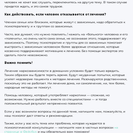
человек не хочет вас слушать, переключитесь на другую тему. В таком случае
придется ждать, и это самое трудное.
Как действовать, если человек отказывается от лечения?
Членам семьи или близким, которые живут с зависимым, надо обратиться к
психотерапевту и к группам со зависимых.
Часто, все думают, что нужно повлиять / нажать на «больного» человека и его
«полечить», но очень часто сама семья, не осознавая этого, поддерживает эту
зависимость. Поэтому психотерапия и группы для со зависимых помогают
выстроить с зависимым человеком более здоровые отношения, которые
косвенно поддерживают мотивацию к лечению. Без помощи экспертов это
сделать почти невозможно.
Важно помнить!
Лечение наркозависимости в домашних условиях будет только вредить.
Таким образом вы будете терять время. Будут неудачные попытки, которые
усилят недоверие пациента к методам лечения. Разочаруются родственники,
поскольку это не работает. Ни лечения дома, ни самолечение, ни, тем более,
народные методы не помогут.
Помощь человеку, который употребляет наркотики — сложная, но
возможная. Нужно работать вместе со специалистами — и тогда
положительный результат непременно появится.
Если у вас возникли вопросы по данной теме, напишите нам, пожалуйста, и
наш психолог даст ответы и рекомендации.
Также, если у вас есть тема или проблема, которая нуждается в
психологической консультации — напишите нам в частных вопросах
на
странице в Фейсбук
и мы обязательно вам поможем!