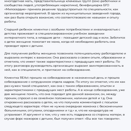
многодетная мать, представительница ключевых групп (секс-работники и
сообщества людей, употребляющих наркотики), бенефициарка БГО
«Милосердие» приняла решение трудоустроиться по специальности, как
организатор мероприятий. В одном из муниципальных заведений города,
как раз была открыта вакансия, что соответствовало ее навыкам и опыту
работы.
Старший ребенок клиентки с особыми потребностями и инвалидностью с
детства проживает в специализированном учебном заведении
интернатного типа, а младшие дети – посещают детский сад и ясли. Заботится
о детях женщине помогает ее мама, когда ей необходимо работать она
проводит врем с детьми.
Для получения работы женщина позвонила потенциальному работодателю и
выразила интерес к вакансии. Она рассказала о своем опыте, образовании и
отметила, что имеет также характеристики с предыдущих мест работы. По
итогу разговора руководитель организации выразил заинтересованность в
ней, как в специалисте, и пригласил на собеседование.
Клиентка REAct пришла на собеседование в назначенный день и прошла
собеседование с сотрудником отдела кадров. По итогу он отметил, что им как
раз нужен такой специалист, как она с таким образованием, опытом и
характеристиками с предыдущих мест работы. А в конце собеседования, уже
дав женщине понять, что она подходит для данной вакансии, он, между
прочим, спросил о ее семейном положении, наличии детей и т.д. Она
откровенно рассказала о детях, на что получила комментарий с посылом
следующего характера: «Нам не нужна очередная мамочка с бесконечными
больничными, отгулами, опозданиями и т.д.» и, что ее кандидатура не
устраивает. И аргумент о том, что у нее есть поддержка со стороны матери, в
случае форс-мажоров с детьми, был получен ответ: «Вы все так говорите».