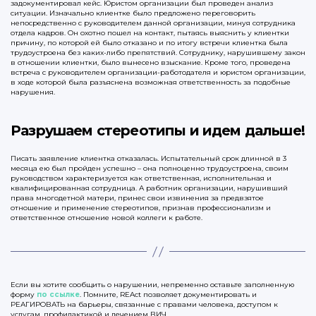
задокументировал кейс. Юристом организации был проведен анализ
ситуации. Изначально клиентке было предложено переговорить
непосредственно с руководителем данной организации, минуя сотрудника
отдела кадров. Он охотно пошел на контакт, пытаясь выяснить у клиентки
причину, по которой ей было отказано и по итогу встречи клиентка была
трудоустроена без каких-либо препятствий. Сотруднику, нарушившему закон
в отношении клиентки, было вынесено взыскание. Кроме того, проведена
встреча с руководителем организации-работодателя и юристом организации,
в ходе которой была разъяснена возможная ответственность за подобные
нарушения.
Разрушаем стереотипы и идем дальше!
Писать заявление клиентка отказалась. Испытательный срок длинной в 3
месяца ею был пройден успешно – она полноценно трудоустроена, своим
руководством характеризуется как ответственная, исполнительная и
квалифицированная сотрудница. А работник организации, нарушивший
права многодетной матери, принес свои извинения за предвзятое
отношение и применение стереотипов, признав профессионализм и
ответственное отношение новой коллеги к работе.
Если вы хотите сообщить о нарушении, непременно оставьте заполненную
форму
по ссылке
. Помните, REAct позволяет документировать и
РЕАГИРОВАТЬ на барьеры, связанные с правами человека, доступом к
услугам, профилактикой и лечением ВИЧ.