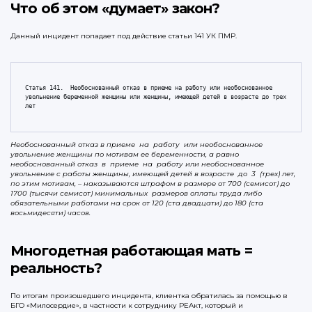
Что об этом «думает» закон?
Данный инцидент попадает под действие статьи 141 УК ПМР.
Статья 141.  Необоснованный отказ в приеме на работу или необоснованное 
увольнение беременной женщины или женщины, имеющей детей в возрасте до трех 
лет
Необоснованный отказ в приеме на работу или необоснованное
увольнение женщины по мотивам ее беременности, а равно
необоснованный отказ в приеме на работу или необоснованное
увольнение с работы женщины, имеющей детей в возрасте до 3 (трех) лет,
по этим мотивам, – наказываются штрафом в размере от 700 (семисот) до
1700 (тысячи семисот) минимальных размеров оплаты труда либо
обязательными
работами на срок от 120 (ста двадцати) до 180 (ста
восьмидесяти) часов.
Многодетная работающая мать =
реальность?
По итогам произошедшего инцидента, клиентка обратилась за помощью в
БГО «Милосердие», в частности к сотруднику РЕАкт, который и