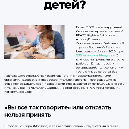
детей?
Почти 2 000 правонарушений
было зафиксировано системой
REACT (Rights – Evidence –
Actions /Права –
Доказательства – Действия) в 5
странах Восточной Европы и
Центральной Азии в 2020 году.
235 из них – в Молдове
. С
ключевыми группами в стране
работает 12 партнерских
организаций, но, к сожалению,
треть случаев остается без
надлежащего ответа. Страх взаимодействия с правоохранительными
органами, недоверие к правоохранительной системе – пострадавшие не
решаются защищать свои права и сами отказываются от помощи. Однако есть
и те, кому важно быть услышанными в этой борьбе. И РЕАкторы готовы им
помогать всецело.
«Вы все так говорите» или отказать
нельзя принять
В городе Бендеры (Молдова) в связи с финансовыми трудностями в семье,