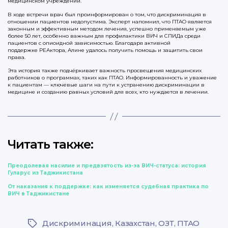
медицинском учреждении.
В ходе встречи врач был проинформирован о том, что дискриминация в
отношении пациентов недопустима. Эксперт напомнил, что ПТАО является
законным и эффективным методом лечения, успешно применяемым уже
более 50 лет, особенно важным для профилактики ВИЧ и СПИДа среди
пациентов с опиоидной зависимостью. Благодаря активной
поддержке РЕАктора, Алине удалось получить помощь и защитить свои
права.
Эта история также подчёркивает важность просвещения медицинских
работников о программах, таких как ПТАО. Информированность и уважение
к пациентам — ключевые шаги на пути к устранению дискриминации в
медицине и созданию равных условий для всех, кто нуждается в лечении.
Читать также:
Преодолевая насилие и предвзятость из-за ВИЧ-статуса: история
Гуларус из Таджикистана
От наказания к поддержке: как изменяется судебная практика по
ВИЧ в Таджикистане
Дискриминация
,
Казахстан
,
ОЗТ
,
ПТАО
Метки