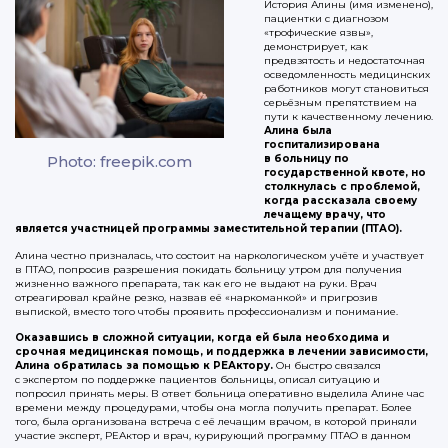
История Алины (имя изменено),
пациентки с диагнозом
«трофические язвы»,
демонстрирует, как
предвзятость и недостаточная
осведомленность медицинских
работников могут становиться
серьёзным препятствием на
пути к качественному лечению.
Алина была
госпитализирована
Photo: freepik.com
в больницу по
государственной квоте, но
столкнулась с проблемой,
когда рассказала своему
лечащему врачу, что
является участницей программы заместительной терапии (ПТАО).
Алина честно призналась, что состоит на наркологическом учёте и участвует
в ПТАО, попросив разрешения покидать больницу утром для получения
жизненно важного препарата, так как его не выдают на руки. Врач
отреагировал крайне резко, назвав её «наркоманкой» и пригрозив
выпиской, вместо того чтобы проявить профессионализм и понимание.
Оказавшись в сложной ситуации, когда ей была необходима и
срочная медицинская помощь, и поддержка в лечении зависимости,
Алина обратилась за помощью к РЕАктору.
Он быстро связался
с экспертом по поддержке пациентов больницы, описал ситуацию и
попросил принять меры. В ответ больница оперативно выделила Алине час
времени между процедурами, чтобы она могла получить препарат. Более
того, была организована встреча с её лечащим врачом, в которой приняли
участие эксперт, РЕАктор и врач, курирующий программу ПТАО в данном