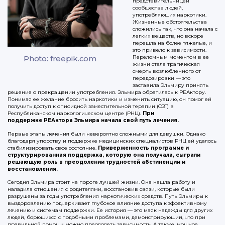
представительницей
сообщества людей,
употребляющих наркотики.
Жизненные обстоятельства
сложились так, что она начала с
легких веществ, но вскоре
перешла на более тяжелые, и
это привело к зависимости.
Photo: freepik.com
Переломным моментом в ее
жизни стала трагическая
смерть возлюбленного от
передозировки — это
заставила Эльмиру принять
решение о прекращении употребления. Эльмира обратилась к РЕАктору.
Понимая ее желание бросить наркотики и изменить ситуацию, он помог ей
получить доступ к опиоидной заместительной терапии (ОЗТ) в
Республиканском наркологическом центре (РНЦ).
При
поддержке РЕАктора Эльмира начала свой путь лечения.
Первые этапы лечения были невероятно сложными для девушки. Однако
благодаря упорству и поддержке медицинских специалистов РНЦ ей удалось
стабилизировать свое состояние.
Приверженность программе и
структурированная поддержка, которую она получала, сыграли
решающую роль в преодолении трудностей абстиненции и
восстановления.
Сегодня Эльмира стоит на пороге лучшей жизни. Она нашла работу и
наладила отношения с родителями, восстановив связи, которые были
разрушены за годы употребления наркотических средств. Путь Эльмиры к
выздоровлению подчеркивает глубокое влияние доступа к эффективному
лечению и системам поддержки. Ее история — это маяк надежды для других
людей, борющихся с подобными проблемами, демонстрирующий, что при
правильной помощи можно преодолеть зависимость. А также, мощное