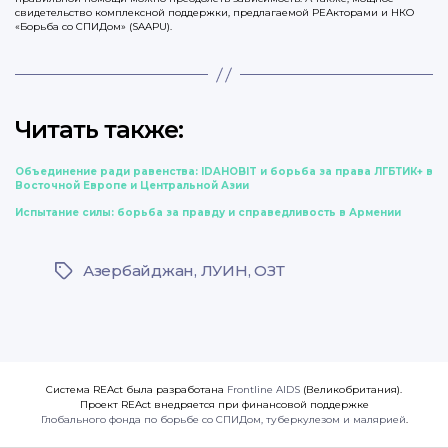
свидетельство комплексной поддержки, предлагаемой РЕАкторами и НКО
«Борьба со СПИДом» (SAAPU).
Читать также:
Объединение ради равенства: IDAHOBIT и борьба за права ЛГБТИК+ в
Восточной Европе и Центральной Азии
Испытание силы: борьба за правду и справедливость в Армении
Азербайджан
,
ЛУИН
,
ОЗТ
Метки
Система REAct была разработана
Frontline AIDS
(Великобритания).
Проект REAct внедряется при финансовой поддержке
Глобального фонда по борьбе со СПИДом, туберкулезом и малярией
.