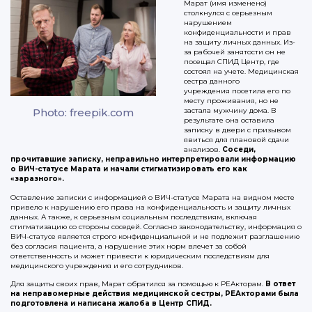
Марат (имя изменено)
столкнулся с серьезным
нарушением
конфиденциальности и прав
на защиту личных данных. Из-
за рабочей занятости он не
посещал СПИД Центр, где
состоял на учете. Медицинская
сестра данного
учреждения посетила его по
месту проживания, но не
Photo: freepik.com
застала мужчину дома. В
результате она оставила
записку в двери с призывом
явиться для плановой сдачи
анализов.
Соседи,
прочитавшие записку, неправильно интерпретировали информацию
о ВИЧ-статусе Марата и начали стигматизировать его как
«заразного».
Оставление записки с информацией о ВИЧ-статусе Марата на видном месте
привело к нарушению его права на конфиденциальность и защиту личных
данных. А также, к серьезным социальным последствиям, включая
стигматизацию со стороны соседей. Согласно законодательству, информация о
ВИЧ-статусе является строго конфиденциальной и не подлежит разглашению
без согласия пациента, а нарушение этих норм влечет за собой
ответственность и может привести к юридическим последствиям для
медицинского учреждения и его сотрудников.
Для защиты своих прав, Марат обратился за помощью к РЕАкторам.
В ответ
на неправомерные действия медицинской сестры, РЕАкторами была
подготовлена и написана жалоба в Центр СПИД.