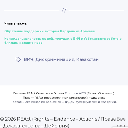
Читать также:
Обретение поддержки: история Вардана из Армении
Конфиденциальность людей, живущих с ВИЧ в Узбекистане: забота о
близких и защита прав
ВИЧ
,
Дискриминация
,
Казахстан
Метки
Система REAct была разработана
Frontline AIDS
(Великобритания).
Проект REAct внедряется при финансовой поддержке
Глобального фонда по борьбе со СПИДом, туберкулезом и малярией
.
© 2026
REAct (Rights – Evidence – Actions / Права
Вве
– Доказательства – Действия)
рх
↑