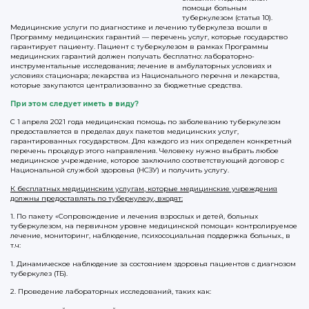
помощи больным
туберкулезом (статья 10).
Медицинские услуги по диагностике и лечению туберкулеза вошли в
Программу медицинских гарантий — перечень услуг, которые государство
гарантирует пациенту. Пациент с туберкулезом в рамках Программы
медицинских гарантий должен получать бесплатно: лабораторно-
инструментальные исследования; лечение в амбулаторных условиях и
условиях стационара; лекарства из Национального перечня и лекарства,
которые закупаются централизованно за бюджетные средства.
При этом следует иметь в виду?
С 1 апреля 2021 года медицинская помощь по заболеванию туберкулезом
предоставляется в пределах двух пакетов медицинских услуг,
гарантированных государством. Для каждого из них определен конкретный
перечень процедур этого направления. Человеку нужно выбрать любое
медицинское учреждение, которое заключило соответствующий договор с
Национальной службой здоровья (НСЗУ) и получить услугу.
К бесплатных медицинским услугам, которые медицинские учреждения
должны предоставлять по туберкулезу, входят:
1. По пакету «Сопровождение и лечения взрослых и детей, больных
туберкулезом, на первичном уровне медицинской помощи» контролируемое
лечение, мониторинг, наблюдение, психосоциальная поддержка больных., в
т.ч:
1. Динамическое наблюдение за состоянием здоровья пациентов с диагнозом
туберкулез (ТБ).
2. Проведение лабораторных исследований, таких как: