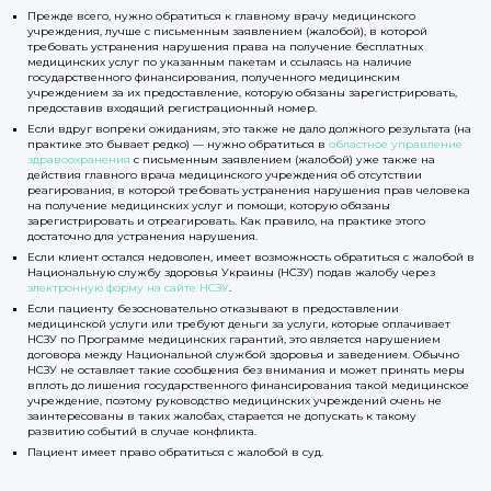
Прежде всего, нужно обратиться к главному врачу медицинского
учреждения, лучше с письменным заявлением (жалобой), в которой
требовать устранения нарушения права на получение бесплатных
медицинских услуг по указанным пакетам и ссылаясь на наличие
государственного финансирования, полученного медицинским
учреждением за их предоставление, которую обязаны зарегистрировать,
предоставив входящий регистрационный номер.
Если вдруг вопреки ожиданиям, это также не дало должного результата (на
практике это бывает редко) — нужно обратиться в
областное управление
здравоохранения
с письменным заявлением (жалобой) уже также на
действия главного врача медицинского учреждения об отсутствии
реагирования, в которой требовать устранения нарушения прав человека
на получение медицинских услуг и помощи, которую обязаны
зарегистрировать и отреагировать. Как правило, на практике этого
достаточно для устранения нарушения.
Если клиент остался недоволен, имеет возможность обратиться с жалобой в
Национальную службу здоровья Украины (НСЗУ) подав жалобу через
электронную форму на сайте НСЗУ
.
Если пациенту безосновательно отказывают в предоставлении
медицинской услуги или требуют деньги за услуги, которые оплачивает
НСЗУ по Программе медицинских гарантий, это является нарушением
договора между Национальной службой здоровья и заведением. Обычно
НСЗУ не оставляет такие сообщения без внимания и может принять меры
вплоть до лишения государственного финансирования такой медицинское
учреждение, поэтому руководство медицинских учреждений очень не
заинтересованы в таких жалобах, старается не допускать к такому
развитию событий в случае конфликта.
Пациент имеет право обратиться с жалобой в суд.