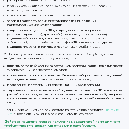
развернутый клинический анализ крови
биохимический анализ крови, билирубин и его фракции, креатинин,
мочевина, мочевая кислота
глюкоза в цельной крови или сыворотке крови
забор и транспортировки биоматериала для выполнения
бактериологических исследований;
направление пациентов с ТБ для предоставления вторичной
(специализированной), третичной (высокоспециализированной)
медицинской помощи для диагностики, лечения сопутствующих
заболеваний, которые обострились в фоне ТВ или получения других
медицинских услуг, в том числе медицинской реабилитации.
2. По пакету «Диагностика и лечение взрослых и детей с туберкулезом в
амбулаторных и стационарных условиях», в т.ч:
динамическое наблюдение за состоянием здоровья пациентов с диагнозом
туберкулез (ТБ) на амбулаторном этапе;
проведение широкого перечня необходимых лабораторных исследований
для подтверждения диагноза и мониторинга лечения;
проведение необходимых инструментальных обследований;
определения плана лечения и наблюдения за пациентом с ТВ, в том числе
разработка индивидуального плана лечения пациентов на амбулаторном
и / или стационарном этапе с учетом сопутствующих заболеваний пациента
/ пациентки.
Полный перечень услуг в рамках этого пакета можно посмотреть
на сайте
НСЗУ
, выбрав спецификацию по указанному пакету услуг.
Действия пациента, если за получение медицинской помощи у него
требуют уплатить деньги или отказали в самой услуге.