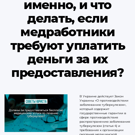
именно, и что
делать, если
медработники
требуют уплатить
деньги за их
предоставления?
В Украине действует Закон
Украины «О противодействии
заболеванию туберкулезом»,
который содержит
государственные гарантии в
сфере противодействия
распространению заболевания
туберкулезом (статья 4) и
требования к организации
оказания медицинской