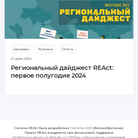
Брошюры
Журналы
Отчеты
21 июля, 2024
Региональный дайджест REAct:
первое полугодие 2024
Система REAct была разработана
Frontline AIDS
(Великобритания).
Проект REAct внедряется при финансовой поддержке
Глобального фонда по борьбе со СПИДом, туберкулезом и малярией
.