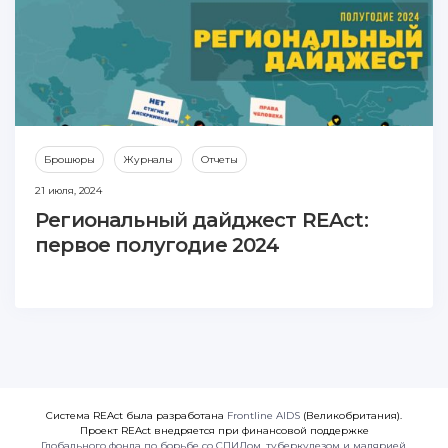
Брошюры
Журналы
Отчеты
21 июля, 2024
Региональный дайджест REAct:
первое полугодие 2024
Система REAct была разработана
Frontline AIDS
(Великобритания).
Проект REAct внедряется при финансовой поддержке
Глобального фонда по борьбе со СПИДом, туберкулезом и малярией
.