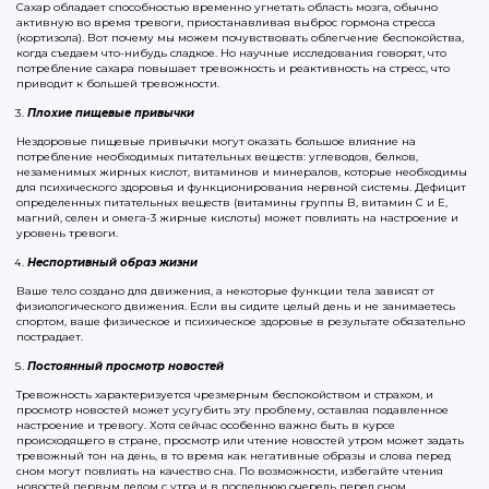
Сахар обладает способностью временно угнетать область мозга, обычно
активную во время тревоги, приостанавливая выброс гормона стресса
(кортизола). Вот почему мы можем почувствовать облегчение беспокойства,
когда съедаем что-нибудь сладкое. Но научные исследования говорят, что
потребление сахара повышает тревожность и реактивность на стресс, что
приводит к большей тревожности.
Плохие пищевые привычки
Нездоровые пищевые привычки могут оказать большое влияние на
потребление необходимых питательных веществ: углеводов, белков,
незаменимых жирных кислот, витаминов и минералов, которые необходимы
для психического здоровья и функционирования нервной системы. Дефицит
определенных питательных веществ (витамины группы В, витамин С и Е,
магний, селен и омега-3 жирные кислоты) может повлиять на настроение и
уровень тревоги.
Неспортивный образ жизни
Ваше тело создано для движения, а некоторые функции тела зависят от
физиологического движения. Если вы сидите целый день и не занимаетесь
спортом, ваше физическое и психическое здоровье в результате обязательно
пострадает.
Постоянный просмотр новостей
Тревожность характеризуется чрезмерным беспокойством и страхом, и
просмотр новостей может усугубить эту проблему, оставляя подавленное
настроение и тревогу. Хотя сейчас особенно важно быть в курсе
происходящего в стране, просмотр или чтение новостей утром может задать
тревожный тон на день, в то время как негативные образы и слова перед
сном могут повлиять на качество сна. По возможности, избегайте чтения
новостей первым делом с утра и в последнюю очередь перед сном.