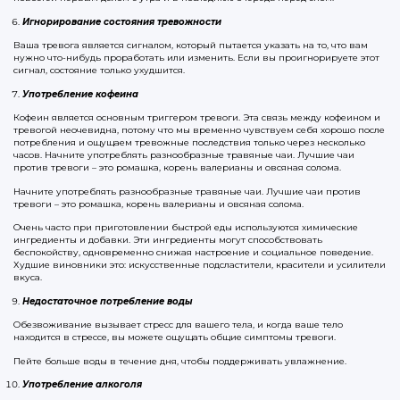
Игнорирование состояния тревожности
Ваша тревога является сигналом, который пытается указать на то, что вам
нужно что-нибудь проработать или изменить. Если вы проигнорируете этот
сигнал, состояние только ухудшится.
Употребление кофеина
Кофеин является основным триггером тревоги. Эта связь между кофеином и
тревогой неочевидна, потому что мы временно чувствуем себя хорошо после
потребления и ощущаем тревожные последствия только через несколько
часов. Начните употреблять разнообразные травяные чаи. Лучшие чаи
против тревоги – это ромашка, корень валерианы и овсяная солома.
Начните употреблять разнообразные травяные чаи. Лучшие чаи против
тревоги – это ромашка, корень валерианы и овсяная солома.
Очень часто при приготовлении быстрой еды используются химические
ингредиенты и добавки. Эти ингредиенты могут способствовать
беспокойству, одновременно снижая настроение и социальное поведение.
Худшие виновники это: искусственные подсластители, красители и усилители
вкуса.
Недостаточное потребление воды
Обезвоживание вызывает стресс для вашего тела, и когда ваше тело
находится в стрессе, вы можете ощущать общие симптомы тревоги.
Пейте больше воды в течение дня, чтобы поддерживать увлажнение.
Употребление алкоголя