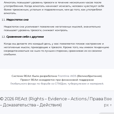
Алкоголь повышает уровень тревоги в течение нескольких часов после
употребления. Когда алкоголь начинает исчезать, человек чувствует себя
более тревожным, усталым и подавленным, чем до того, как употреблял
алкоголь.
Недостаток сна
Недостаток сна усиливает появление негативных мыслей, значительно
повышает уровень тревоги, снижает контроль.
Сравнение себя с другими
Когда вы делаете это каждый день, у вас появляется плохое настроение и
негативные мысли, приводящие к тревоге. Кроме того, мы имеем тенденцию
сосредотачиваться на чьих-то лучших сторонах, сравнивая их со своими
слабыми.
Система REAct была разработана
Frontline AIDS
(Великобритания).
Проект REAct внедряется при финансовой поддержке
Глобального фонда по борьбе со СПИДом, туберкулезом и малярией
.
© 2026
REAct (Rights – Evidence – Actions / Права
Вве
– Доказательства – Действия)
рх
↑