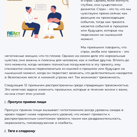
и страх. Однако, если копнуть
глубже, они существенно
разнятся. Страх – это то, что мы
чувствуем прямо сейчас как
реакцию на происходящие
события, тогда как тревога
касается событий в прошлом
или будущем, которые мы
переносим на нынешний
момент.
Мы привыкли говорить, что
страх, злоба или тревога – это
негативные эмоции, что-то плохое. Однако на самом деле это нормальные
чувства, они важны и полезны для человека, как и любые другие. Вплоть до
того момента, когда человек полностью погружается в эту тревогу, ему
становится сложно переключаться из мыслей о прошлом или будущем на
нынешний момент, когда он перестает замечать, что действительно находится
в безопасном месте и никакой угрозы нет. Так возникает тревожность.
Следующие 12 привычек распространены среди страдающих тревожностью.
Это нелегкая задача изменить привычки, которые в течение жизни с вами,
но она стоит этих усилий.
Пропуск приема пищи
Пропуск приема пищи вызывает гипогликемию (когда уровень сахара в
крови падает ниже нормального уровня), что может привести к
распространенным симптомам тревоги, таким как раздражительность,
нервозность, головокружение и слабость.
Тяга к сладкому