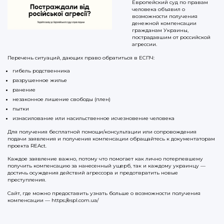
Европейский суд по правам
человека объявил о
возможности получения
денежной компенсации
гражданам Украины,
пострадавшим от российской
агрессии.
Перечень ситуаций, дающих право обратиться в ЕСПЧ:
гибель родственника
разрушенное жилье
ранение
незаконное лишение свободы (плен)
пытки
изнасилование или насильственное исчезновение человека
Для получения бесплатной помощи/консультации или сопровождения
подачи заявления и получения компенсации обращайтесь к документаторам
проекта REAct.
Каждое заявление важно, потому что помогает как лично потерпевшему
получить компенсацию за нанесенный ущерб, так и каждому украинцу —
достичь осуждения действий агрессора и предотвратить новые
преступления.
Сайт, где можно предоставить узнать больше о возможности получения
компенсации — https://espl.com.ua/